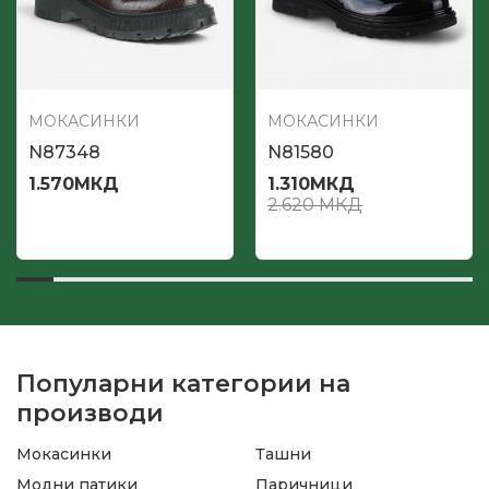
МОКАСИНКИ
МОКАСИНКИ
N86710
N86712
1.575
МКД
1.575
МКД
3.150
МКД
3.150
МКД
Популарни категории на
производи
Мокасинки
Ташни
Модни патики
Паричници