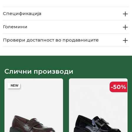
Спецификација
Големини
Провери достапност во продавниците
Слични производи
-50
%
-50
%
Производ
Производ
од кожа
од кожа