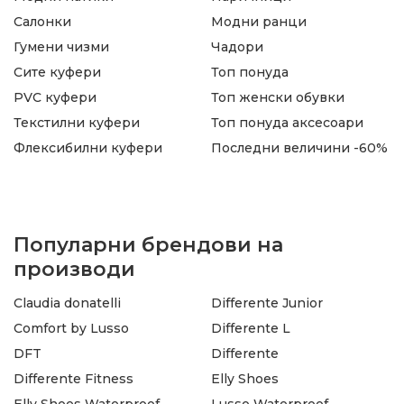
Салонки
Модни ранци
Гумени чизми
Чадори
Сите куфери
Топ понуда
PVC куфери
Топ женски обувки
Текстилни куфери
Топ понуда аксесоари
Флексибилни куфери
Последни величини -60%
Популарни брендови на
производи
Claudia donatelli
Differente Junior
Comfort by Lusso
Differente L
DFT
Differente
Differente Fitness
Elly Shoes
Elly Shoes Waterproof
Lusso Waterproof