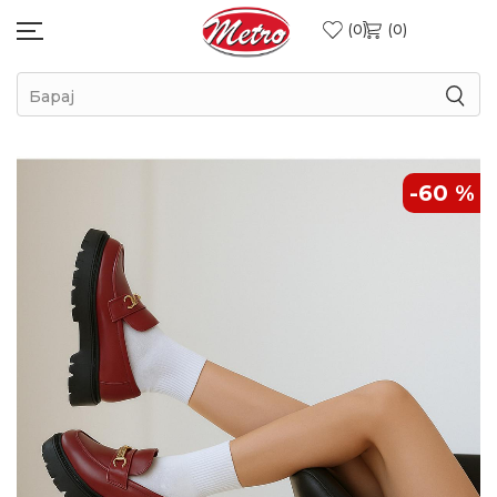
0
0
Барај
-60
%