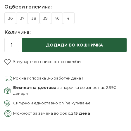
Одбери големина:
36
37
38
39
40
41
Количина:
ДОДАДИ ВО КОШНИЧКА
Зачувајте во списокот со желби
Рок на испорака 3-5 работни дена !
Бесплатна достава
за нарачки со износ над 2.990
денари
Сигурно и едноставно online купување
Можност за замена во рок од
15 дена