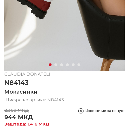
CLAUDIA DONATELI
N84143
Мокасинки
Шифра на артикл:
N84143
2.360
МКД
Извести ме за попуст
944
МКД
Заштеда:
1.416
МКД