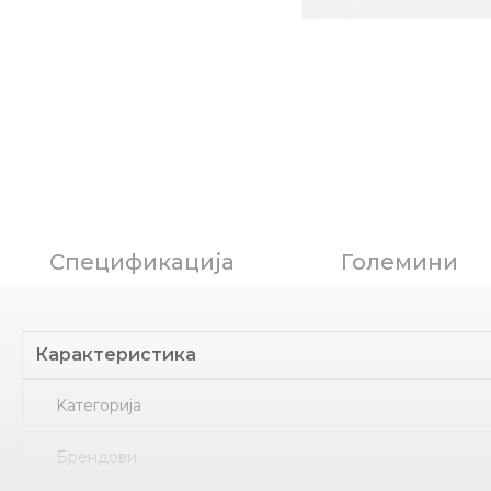
Спецификација
Големини
Карактеристика
Kатегорија
Брендови