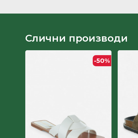
Ѓон
Земја на потекло
Лице
Слични производи
Пол
-50
%
-50
%
Постава