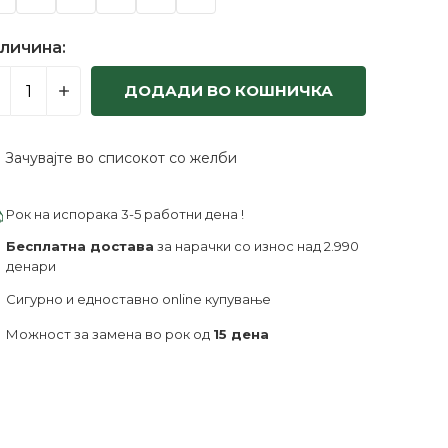
личина:
ДОДАДИ ВО КОШНИЧКА
Зачувајте во списокот со желби
Рок на испорака 3-5 работни дена !
Бесплатна достава
за нарачки со износ над 2.990
денари
Сигурно и едноставно online купување
Можност за замена во рок од
15 дена