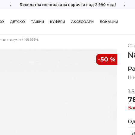
Бесплатна испорака за нарачки над 2.990 мкд!
КО
ДЕТСКО
ТАШНИ
КУФЕРИ
АКСЕСОАРИ
ЛОКАЦИИ
мни папучи
N86994
CL
N
-50
%
Р
Ши
1.
7
За
Од
3