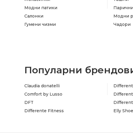
Модни патики
Паричн
Салонки
Модни 
Гумени чизми
Чадори
Популарни брендови
Claudia donatelli
Different
Comfort by Lusso
Different
DFT
Differen
Differente Fitness
Elly Sho