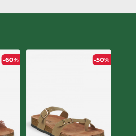
-60
%
-50
%