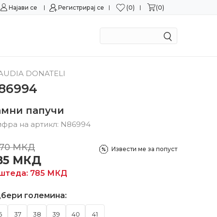
0
0
Најави се
Можност за замена во рок од 15 дена!
Регистрирај се
Сигурн
AUDIA DONATELI
86994
амни папучи
фра на артикл:
N86994
570
МКД
Извести ме за попуст
85
МКД
штеда:
785
МКД
бери големина:
6
37
38
39
40
41