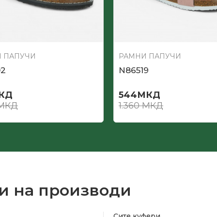
 ПАПУЧИ
РАМНИ ПАПУЧИ
02
N86519
КД
544
МКД
МКД
1.360
МКД
и на производи
Сите куфери