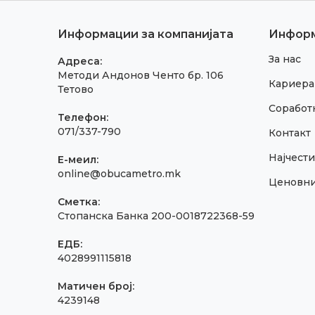
Информации за компанијата
Инфор
За нас
Адреса:
Методи Андонов Ченто бр. 106
Кариера
Тетово
Соработк
Телефон:
071/337-790
Контакт
Најчест
E-меил:
online@obucametro.mk
Ценовн
Сметка:
Стопанска Банка 200-0018722368-59
ЕДБ:
4028991115818
Матичен број:
4239148