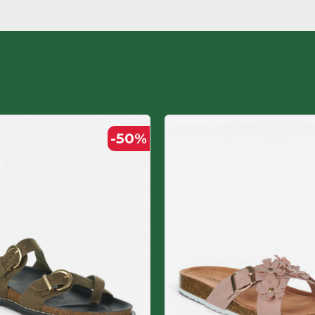
Поливинил хлорид
НРК
Полиуретан ламинат
ЖЕНСКИ
-50
%
Полиуретан ламинат