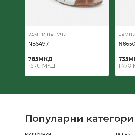
РАМНИ ПАПУЧИ
РАМНИ
N86497
N865
785
МКД
735
М
1.570
МКД
1.470
Популарни категори
Мокасинки
Ташни