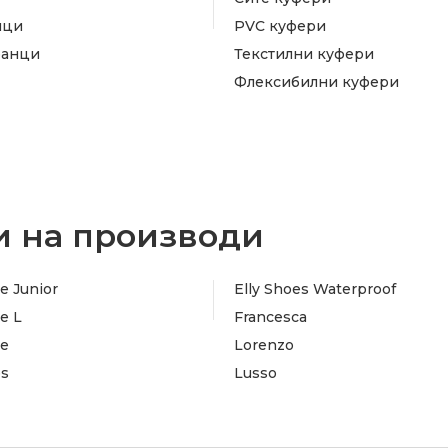
ици
PVC куфери
ранци
Текстилни куфери
Флексибилни куфери
 на производи
e Junior
Elly Shoes Waterproof
e L
Francesca
te
Lorenzo
es
Lusso