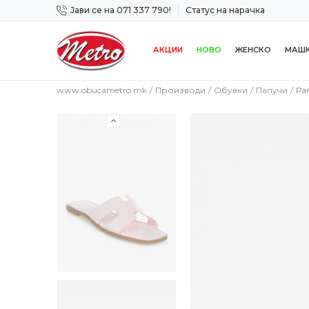
Јави се на 071 337 790!
Статус на нарачка
 дена!
Сигурно плаќање со платежна картичка!
АКЦИИ
НОВО
ЖЕНСКО
МАШ
www.obucametro.mk
Производи
Обувки
Папучи
Ра