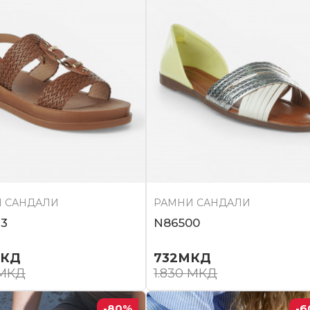
 САНДАЛИ
РАМНИ САНДАЛИ
3
N86500
КД
732
МКД
МКД
1.830
МКД
-80
%
-6