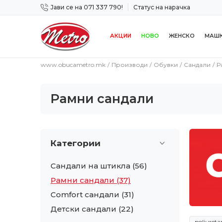
Јави се на 071 337 790!
Статус на нарачка
 дена!
Сигурно плаќање со платежна картичка!
АКЦИИ
НОВО
ЖЕНСКО
МАШ
www.obucametro.mk
Производи
Обувки
Сандали
Р
Рамни сандали
Категории
Сандали на штикла
(56)
Рамни сандали
(37)
Comfort сандали
(31)
Детски сандали
(22)
poliuret