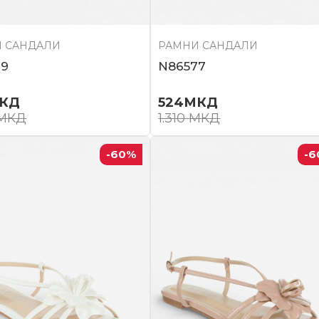
 САНДАЛИ
РАМНИ САНДАЛИ
79
N86577
КД
524
МКД
МКД
1.310
МКД
-60
%
-6