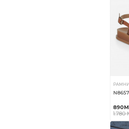
РАМНИ
N8657
890
М
1.780