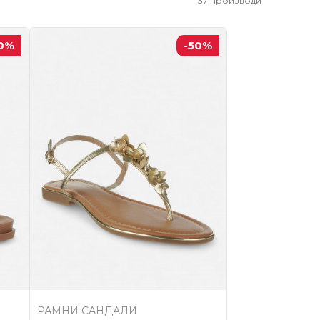
37
производи
0
%
-50
%
РАМНИ САНДАЛИ