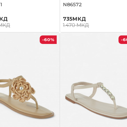
1
N86572
КД
735
МКД
МКД
1.470
МКД
-60
%
-6