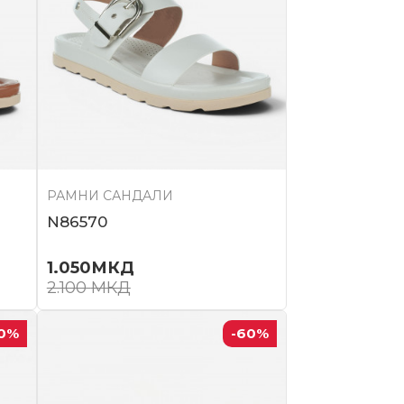
РАМНИ САНДАЛИ
N86570
1.050
МКД
2.100
МКД
0
%
-60
%