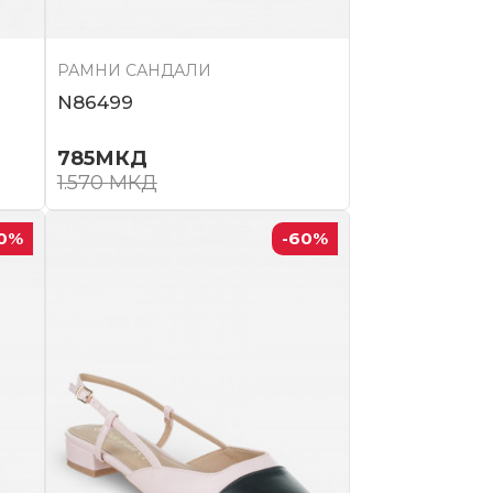
РАМНИ САНДАЛИ
N86499
785
МКД
1.570
МКД
0
%
-60
%