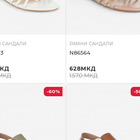
 САНДАЛИ
РАМНИ САНДАЛИ
3
N86564
КД
628
МКД
МКД
1.570
МКД
-60
%
-5