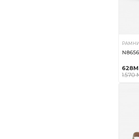
РАМНИ
N8656
628
М
1.570