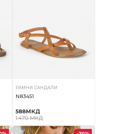
РАМНИ САНДАЛИ
N83451
588
МКД
1.470
МКД
0
%
-70
%