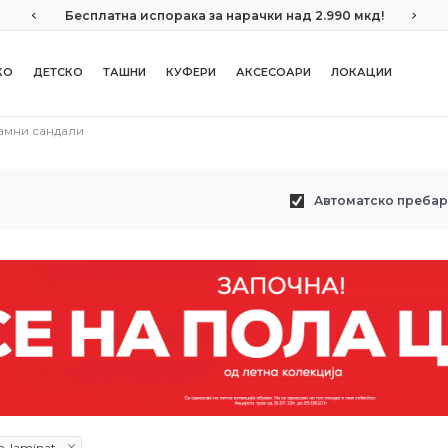
Бесплатна испорака за нарачки над 2.990 мкд!
КО
ДЕТСКО
ТАШНИ
КУФЕРИ
АКСЕСОАРИ
ЛОКАЦИИ
амни сандали
Автоматско преба
an-laminat