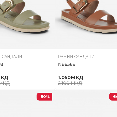
 САНДАЛИ
РАМНИ САНДАЛИ
68
N86569
КД
1.050
МКД
МКД
2.100
МКД
-50
%
-6