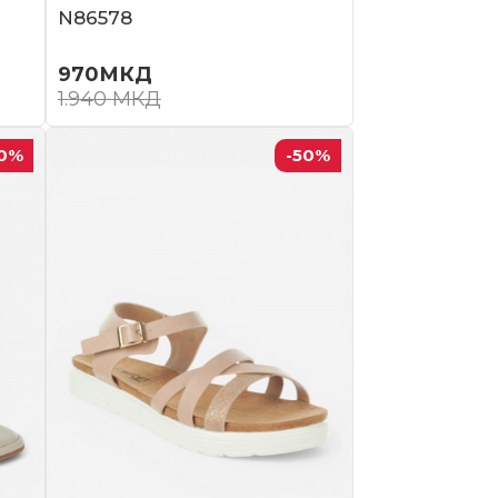
N86578
970
МКД
1.940
МКД
0
%
-50
%