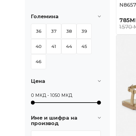
N8657
Големина
785
М
1.570
36
37
38
39
40
41
44
45
46
Цена
Име и шифра на
производ