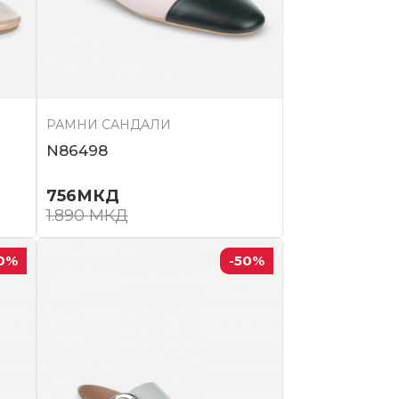
РАМНИ САНДАЛИ
N86498
756
МКД
1.890
МКД
0
%
-50
%