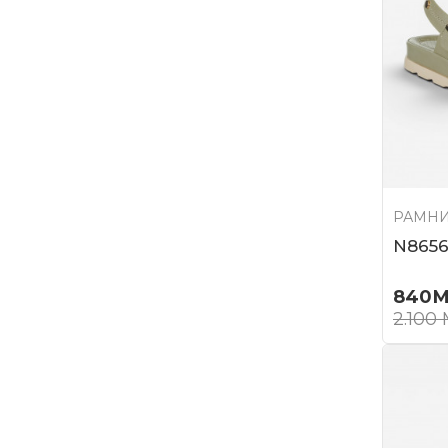
РАМНИ
N865
840
М
2.100