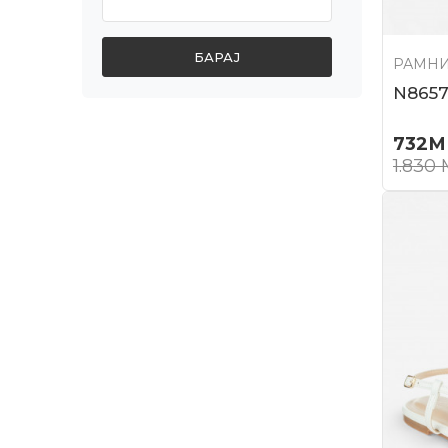
БАРАЈ
РАМНИ
N865
732
М
1.830