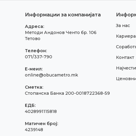
Информации за компанијата
Инфор
За нас
Адреса:
Методи Андонов Ченто бр. 106
Кариера
Тетово
Соработк
Телефон:
071/337-790
Контакт
Најчест
E-меил:
online@obucametro.mk
Ценовн
Сметка:
Стопанска Банка 200-0018722368-59
ЕДБ:
4028991115818
Матичен број:
4239148