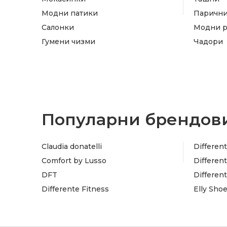
Модни патики
Паричн
Салонки
Модни 
Гумени чизми
Чадори
Популарни брендови
Claudia donatelli
Different
Comfort by Lusso
Different
DFT
Differen
Differente Fitness
Elly Sho