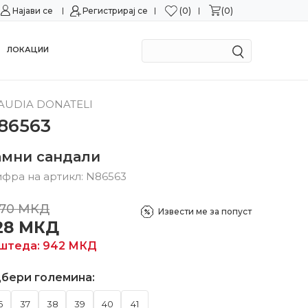
0
0
Најави се
Можност за замена во рок од 15 дена!
Регистрирај се
Сигурн
ЛОКАЦИИ
AUDIA DONATELI
86563
амни сандали
фра на артикл:
N86563
570
МКД
Извести ме за попуст
28
МКД
штеда:
942
МКД
бери големина:
6
37
38
39
40
41