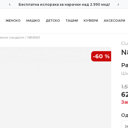
Бесплатна испорака за нарачки над 2.990 мкд!
ЖЕНСКО
МАШКО
ДЕТСКО
ТАШНИ
КУФЕРИ
АКСЕСОАРИ
амни сандали
N86563
CL
N
-60
%
Р
Ши
1.
6
За
Од
3