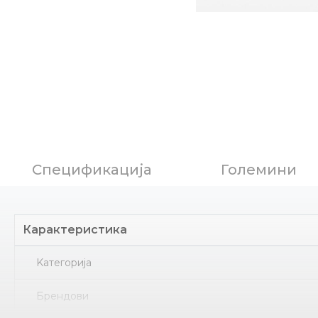
Спецификација
Големини
Карактеристика
Kатегорија
Брендови