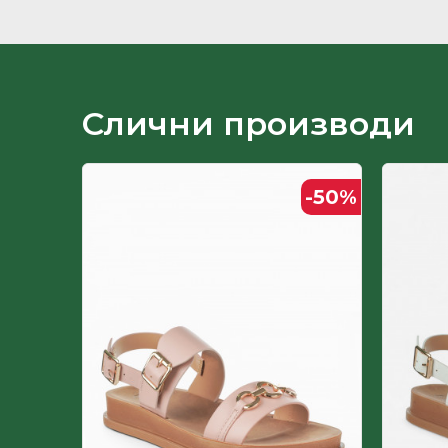
Ѓон
Земја на потекло
Лице
Слични производи
Пол
-50
%
-50
%
Постава