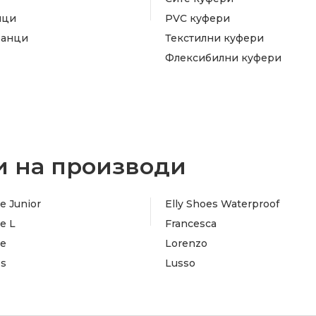
ици
PVC куфери
ранци
Текстилни куфери
Флексибилни куфери
 на производи
e Junior
Elly Shoes Waterproof
e L
Francesca
te
Lorenzo
es
Lusso