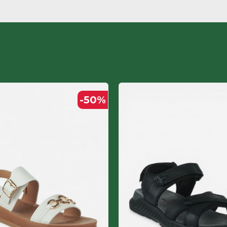
Гума
НРК
Полиуретан ламинат
ЖЕНСКИ
-50
%
Полиуретан ламинат