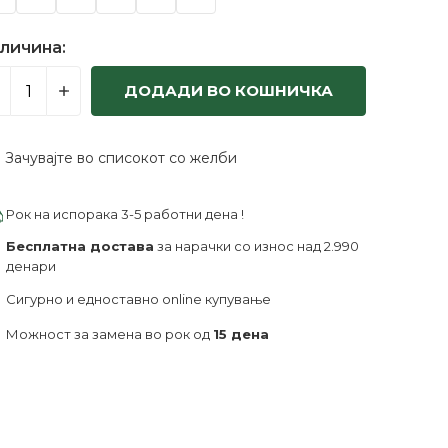
личина:
ДОДАДИ ВО КОШНИЧКА
Зачувајте во списокот со желби
Рок на испорака 3-5 работни дена !
Бесплатна достава
за нарачки со износ над 2.990
денари
Сигурно и едноставно online купување
Можност за замена во рок од
15 дена