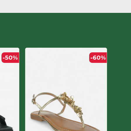
-50
%
-60
%