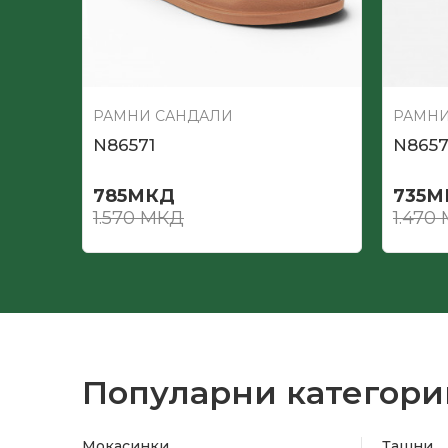
РАМНИ САНДАЛИ
РАМНИ
N86571
N865
785
МКД
735
М
1.570
МКД
1.470
Популарни категори
Мокасинки
Ташни