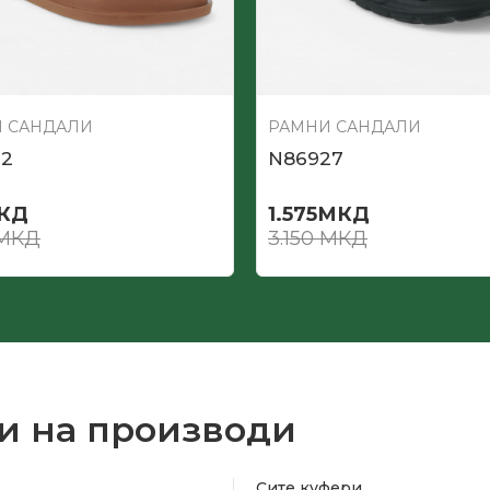
 САНДАЛИ
РАМНИ САНДАЛИ
72
N86927
КД
1.575
МКД
МКД
3.150
МКД
и на производи
Сите куфери