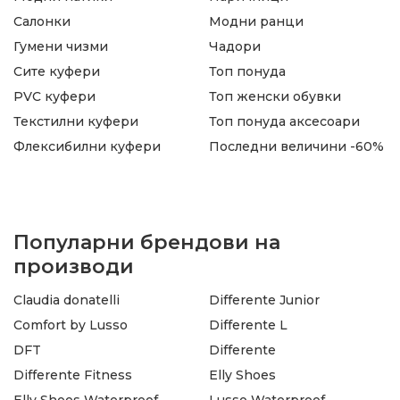
Салонки
Модни ранци
Гумени чизми
Чадори
Сите куфери
Топ понуда
PVC куфери
Топ женски обувки
Текстилни куфери
Топ понуда аксесоари
Флексибилни куфери
Последни величини -60%
Популарни брендови на
производи
Claudia donatelli
Differente Junior
Comfort by Lusso
Differente L
DFT
Differente
Differente Fitness
Elly Shoes
Elly Shoes Waterproof
Lusso Waterproof