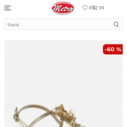
0
0
Барај
-60
%