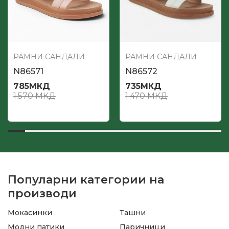
РАМНИ САНДАЛИ
РАМНИ САНДАЛИ
N86571
N86572
785
МКД
735
МКД
1.570
МКД
1.470
МКД
Популарни категории на
производи
Мокасинки
Ташни
Модни патики
Паричници