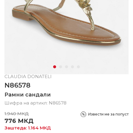
CLAUDIA DONATELI
N86578
Рамни сандали
Шифра на артикл:
N86578
1.940
МКД
Извести ме за попуст
776
МКД
Заштеда:
1.164
МКД