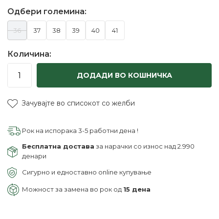
Одбери големина:
36
37
38
39
40
41
Количина:
ДОДАДИ ВО КОШНИЧКА
Зачувајте во списокот со желби
Рок на испорака 3-5 работни дена !
Бесплатна достава
за нарачки со износ над 2.990
денари
Сигурно и едноставно online купување
Можност за замена во рок од
15 дена