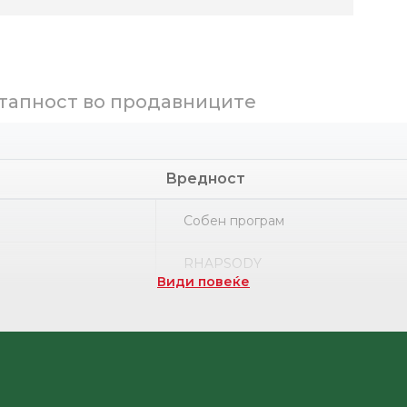
тапност во продавниците
Вредност
Собен програм
RHAPSODY
Види повеќе
Термопластична гума
НРК
Текстил ПС