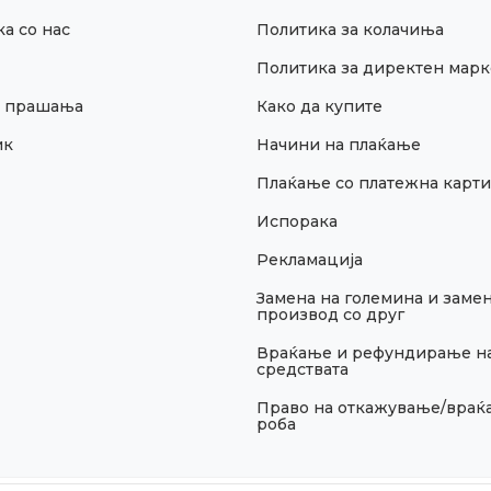
а со нас
Политика за колачиња
Политика за директен марк
и прашања
Како да купите
ик
Начини на плаќање
Плаќање со платежна карти
Испорака
Рекламација
Замена на големина и замен
производ со друг
Враќање и рефундирање н
средствата
Право на откажување/враќ
роба