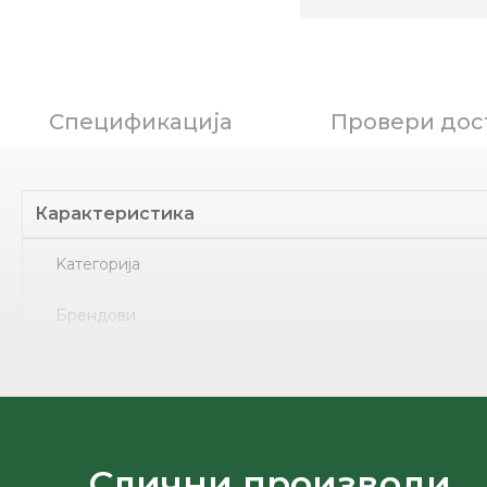
Спецификација
Провери дос
Карактеристика
Kатегорија
Брендови
Ѓон
Земја на потекло
Лице
Слични производи