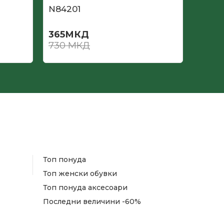
N84201
N840
365
МКД
390
730
МКД
780
Топ понуда
Топ женски обувки
Топ понуда аксесоари
Последни величини -60%