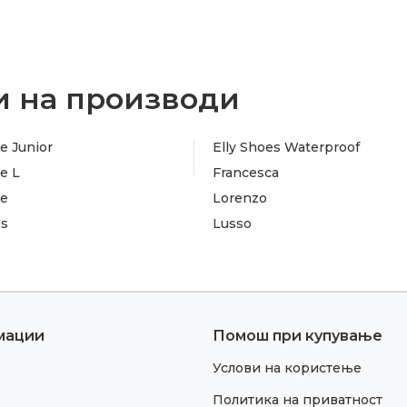
 на производи
e Junior
Elly Shoes Waterproof
e L
Francesca
te
Lorenzo
es
Lusso
мации
Помош при купување
Услови на користење
Политика на приватност