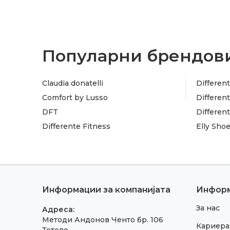
Популарни брендови
Claudia donatelli
Different
Comfort by Lusso
Different
DFT
Differen
Differente Fitness
Elly Sho
Информации за компанијата
Инфор
За нас
Адреса:
Методи Андонов Ченто бр. 106
Кариера