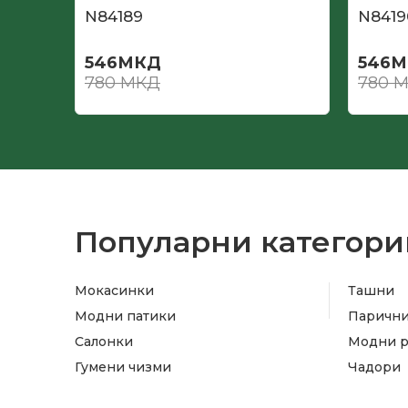
N84189
N8419
546
МКД
546
М
780
МКД
780
М
Популарни категори
Мокасинки
Ташни
Модни патики
Паричн
Салонки
Модни 
Гумени чизми
Чадори