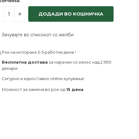
личина:
ДОДАДИ ВО КОШНИЧКА
Зачувајте во списокот со желби
Рок на испорака 3-5 работни дена !
Бесплатна достава
за нарачки со износ над 2.990
денари
Сигурно и едноставно online купување
Можност за замена во рок од
15 дена