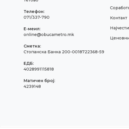
Тетово
Соработк
Телефон:
071/337-790
Контакт
Најчест
E-меил:
online@obucametro.mk
Ценовн
Сметка:
Стопанска Банка 200-0018722368-59
ЕДБ:
4028991115818
Матичен број:
4239148