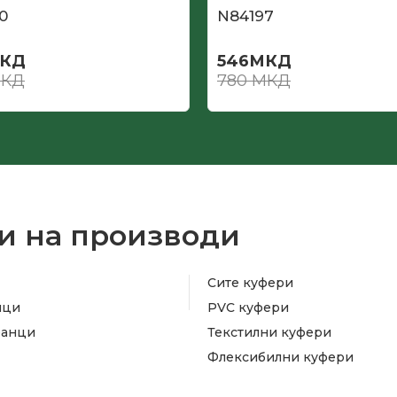
0
N84197
КД
546
МКД
КД
780
МКД
и на производи
Сите куфери
ици
PVC куфери
ранци
Текстилни куфери
Флексибилни куфери