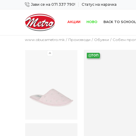
Јави се на 071 337 790!
Статус на нарачка
 дена!
Сигурно плаќање со платежна картичка!
АКЦИИ
НОВО
BACK TO SCHOOL
www.obucametro.mk
Производи
Обувки
Собен про
ТОП