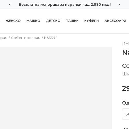
Бесплатна испорака за нарачки над 2.990 мкд!
ЖЕНСКО
МАШКО
ДЕТСКО
ТАШНИ
КУФЕРИ
АКСЕСОАРИ
грам
Собен програм
N83344
RH
N
С
Ши
2
Од
3