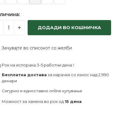
личина:
ДОДАДИ ВО КОШНИЧКА
Зачувајте во списокот со желби
Рок на испорака 3-5 работни дена !
Бесплатна достава
за нарачки со износ над 2.990
денари
Сигурно и едноставно online купување
Можност за замена во рок од
15 дена