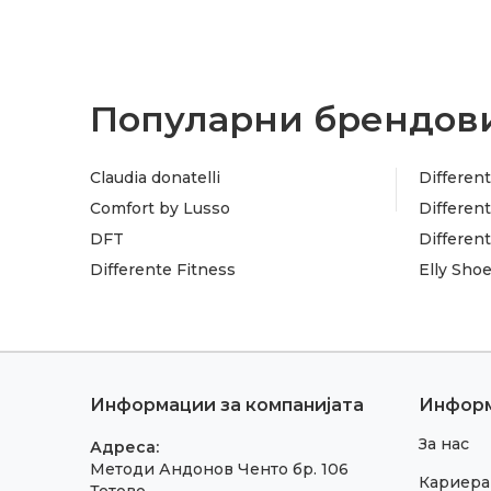
Популарни брендови
Claudia donatelli
Different
Comfort by Lusso
Different
DFT
Differen
Differente Fitness
Elly Sho
Информации за компанијата
Инфор
За нас
Адреса:
Методи Андонов Ченто бр. 106
Кариера