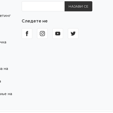
НАЈАВИ СЕ
етинг
Следете не
чка
а на
а
ање на