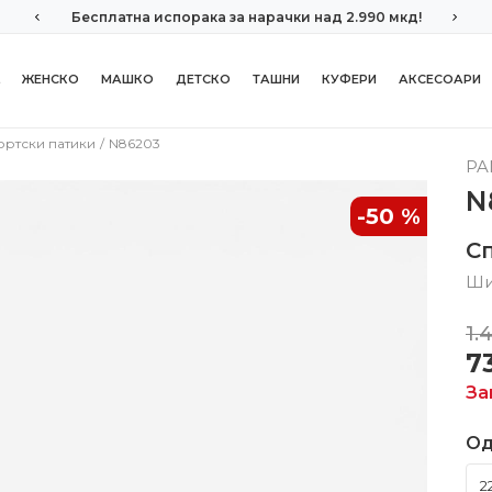
Бесплатна испорака за нарачки над 2.990 мкд!
ЖЕНСКО
МАШКО
ДЕТСКО
ТАШНИ
КУФЕРИ
АКСЕСОАРИ
ортски патики
N86203
PA
N
-50
%
С
Ши
1.
7
За
Од
2