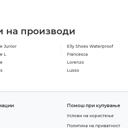
 на производи
e Junior
Elly Shoes Waterproof
e L
Francesca
te
Lorenzo
es
Lusso
мации
Помош при купување
Услови на користење
Политика на приватност