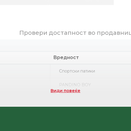
Провери достапност во продавни
Вредност
Спортски патики
PANDINO BOY
Види повеќе
Термопластична гума
НРК
Полиуретан ламинат