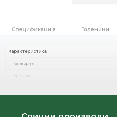
Спецификација
Големини
Карактеристика
Kатегорија
Брендови
Ѓон
Земја на потекло
Лице
Слични производи