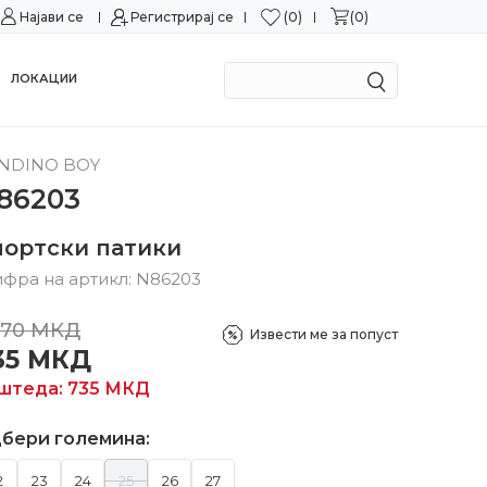
0
0
Најави се
Можност за замена во рок од 15 дена!
Регистрирај се
Сигурн
ЛОКАЦИИ
NDINO BOY
86203
портски патики
фра на артикл:
N86203
470
МКД
Извести ме за попуст
35
МКД
штеда:
735
МКД
бери големина:
2
23
24
25
26
27