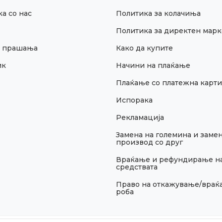
а со нас
Политика за колачиња
Политика за директен марк
и прашања
Како да купите
ик
Начини на плаќање
Плаќање со платежна карти
Испорака
Рекламација
Замена на големина и замен
производ со друг
Враќање и рефундирање н
средствата
Право на откажување/враќ
роба