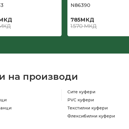
33
N86390
МКД
785
МКД
МКД
1.570
МКД
и на производи
Сите куфери
ици
PVC куфери
ранци
Текстилни куфери
Флексибилни куфери