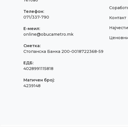
Тетово
Соработк
Телефон:
071/337-790
Контакт
Најчест
E-меил:
online@obucametro.mk
Ценовн
Сметка:
Стопанска Банка 200-0018722368-59
ЕДБ:
4028991115818
Матичен број:
4239148