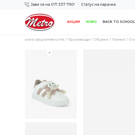
Јави се на 071 337 790!
Статус на нарачка
 дена!
Сигурно плаќање со платежна картичка!
АКЦИИ
НОВО
BACK TO SCHOOL
www.obucametro.mk
Производи
Обувки
Патики
Сп