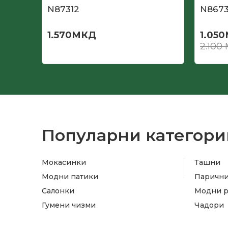
N87312
N867
1.570
МКД
1.050
2.100
Популарни категори
Мокасинки
Ташни
Модни патики
Паричн
Салонки
Модни 
Гумени чизми
Чадори