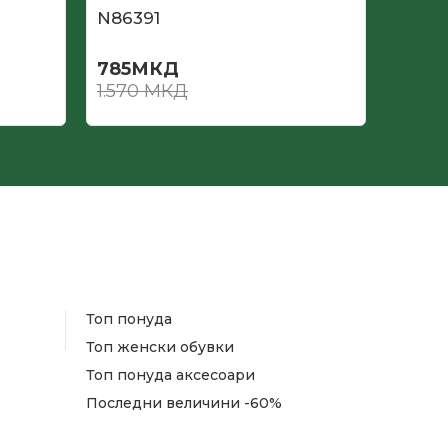
N86391
N862
785
МКД
735
М
1.570
МКД
1.470
Топ понуда
Топ женски обувки
Топ понуда аксесоари
Последни величини -60%