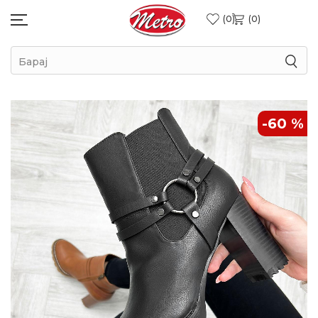
0
0
Барај
-60
%