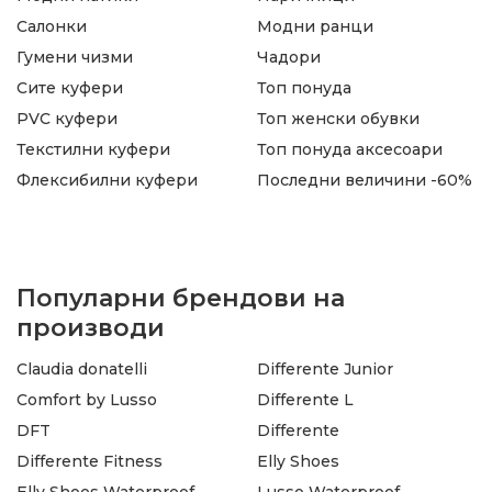
Салонки
Модни ранци
Гумени чизми
Чадори
Сите куфери
Топ понуда
PVC куфери
Топ женски обувки
Текстилни куфери
Топ понуда аксесоари
Флексибилни куфери
Последни величини -60%
Популарни брендови на
производи
Claudia donatelli
Differente Junior
Comfort by Lusso
Differente L
DFT
Differente
Differente Fitness
Elly Shoes
Elly Shoes Waterproof
Lusso Waterproof