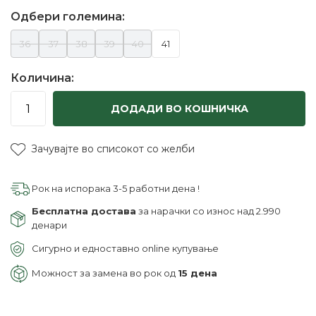
Одбери големина:
36
37
38
39
40
41
Количина:
ДОДАДИ ВО КОШНИЧКА
Зачувајте во списокот со желби
Рок на испорака 3-5 работни дена !
Бесплатна достава
за нарачки со износ над 2.990
денари
Сигурно и едноставно online купување
Можност за замена во рок од
15 дена