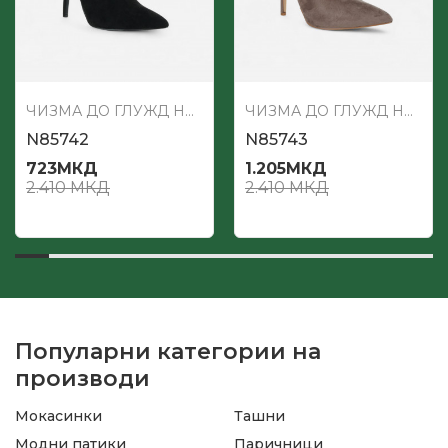
ЧИЗМА ДО ГЛУЖД НА ШТИКЛА
ЧИЗМА ДО ГЛУЖД НА ШТИКЛА
N85742
N85743
723
МКД
1.205
МКД
2.410
МКД
2.410
МКД
Популарни категории на
производи
Мокасинки
Ташни
Модни патики
Паричници