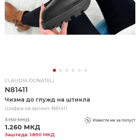
CLAUDIA DONATELI
N81411
Чизма до глужд на штикла
Шифра на артикл:
N81411
3.150
МКД
Извести ме за попуст
1.260
МКД
Заштеда:
1.890
МКД