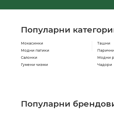
Популарни категори
Мокасинки
Ташни
Модни патики
Паричн
Салонки
Модни 
Гумени чизми
Чадори
Популарни брендови