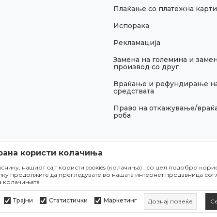
Плаќање со платежна карти
Испорака
Рекламација
Замена на големина и замен
производ со друг
Враќање и рефундирање н
средствата
Право на откажување/враќ
роба
рана користи колачиња
снику, нашиот сајт користи cookies (колачиња) , со цел подобро кор
лку продолжите да прегледувате во нашата интернет продавница согл
а колачињата
изни во описот на производите,прикажувањето на сликите и самите
и и без грешки. Сите артикли прикажани на сајтот се дел од нашата
Трајни
Статистички
Маркетинг
Дознај повеќе
С
момент. Достапноста на производите може да се провери во некој од 
2026
www.obucametro.mk
, Изработено од
NB SOFT
. Сите права задржа