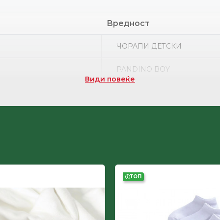
Вредност
ЧОРАПИ ДЕТСКИ
PANDINO BOY
Види повеќе
Турција
ДЕТСКИ
ТОП