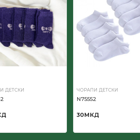
И ДЕТСКИ
ЧОРАПИ ДЕТСКИ
82
N75552
КД
30
МКД