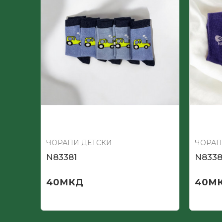
ЧОРАПИ ДЕТСКИ
ЧОРАП
N83381
N833
40
МКД
40
М