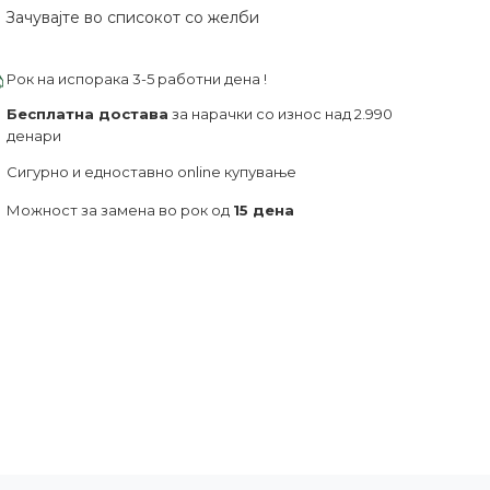
Зачувајте во списокот со желби
Рок на испорака 3-5 работни дена !
Бесплатна достава
за нарачки со износ над 2.990
денари
Сигурно и едноставно online купување
Можност за замена во рок од
15 дена