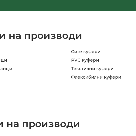
и на производи
Сите куфери
ици
PVC куфери
ранци
Текстилни куфери
Флексибилни куфери
 на производи