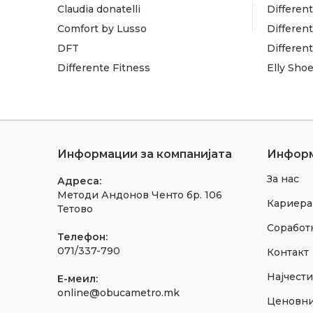
Claudia donatelli
Different
Comfort by Lusso
Different
DFT
Differen
Differente Fitness
Elly Sho
Информации за компанијата
Инфор
За нас
Адреса:
Методи Андонов Ченто бр. 106
Кариера
Тетово
Соработк
Телефон:
071/337-790
Контакт
Најчест
E-меил:
online@obucametro.mk
Ценовн