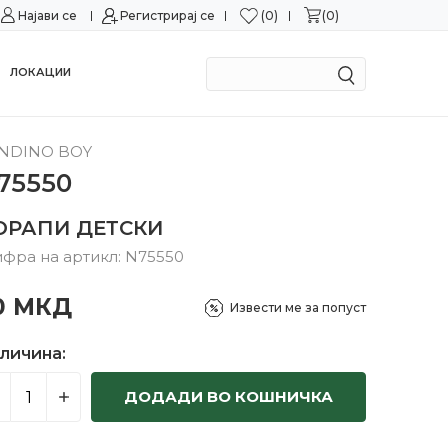
0
0
Најави се
Можност за замена во рок од 15 дена!
Регистрирај се
Сигурн
ЛОКАЦИИ
NDINO BOY
75550
ОРАПИ ДЕТСКИ
фра на артикл:
N75550
0
МКД
Извести ме за попуст
личина:
ДОДАДИ ВО КОШНИЧКА