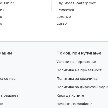
e Junior
Elly Shoes Waterproof
e L
Francesca
te
Lorenzo
es
Lusso
мации
Помош при купување
Услови на користење
Политика на приватност
а со нас
Политика за колачиња
Политика за директен марк
и прашања
Како да купите
ик
Начини на плаќање