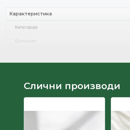
Карактеристика
Kатегорија
Брендови
Земја на потекло
Пол
Слични производи