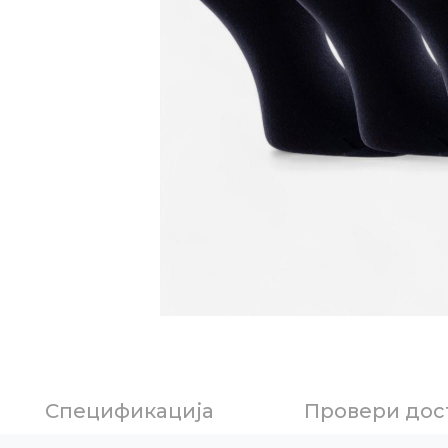
Спецификација
Провери дос