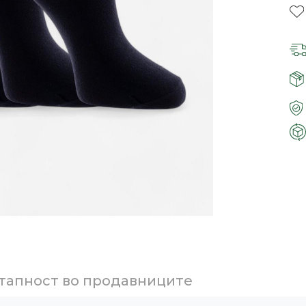
тапност во продавниците