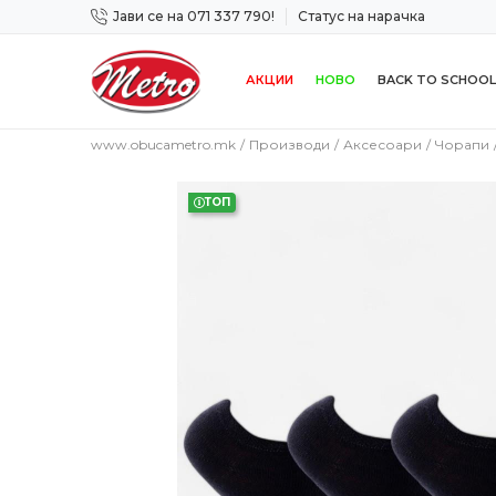
Јави се на 071 337 790!
Статус на нарачка
 дена!
Сигурно плаќање со платежна картичка!
АКЦИИ
НОВО
BACK TO SCHOOL
www.obucametro.mk
Производи
Аксесоари
Чорапи
ТОП