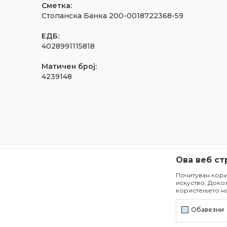
Сметка:
Стопанска Банка 200-0018722368-59
ЕДБ:
4028991115818
Матичен број:
4239148
Ова веб ст
Почитуван кори
искуство. Доко
користењето н
Настојуваме да бидеме што попрец
дека сите информации се комплетн
Обавезни
се достапни во секој 
©