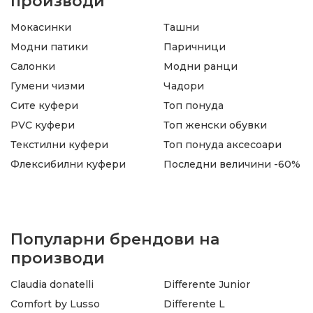
производи
Мокасинки
Ташни
Модни патики
Паричници
Салонки
Модни ранци
Гумени чизми
Чадори
Сите куфери
Топ понуда
PVC куфери
Топ женски обувки
Текстилни куфери
Топ понуда аксесоари
Флексибилни куфери
Последни величини -60%
Популарни брендови на
производи
Claudia donatelli
Differente Junior
Comfort by Lusso
Differente L