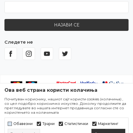
НАЈАВИ СЕ
Следете не
Ова веб страна користи колачиња
Почитуван кориснику, нашиот сајт користи cookies (колачиња) ,
Настојуваме да бидеме што попрецизни во описот на
со цел подобро корисничко искуство. Доколку продолжите да
производите,прикажувањето на сликите и самите цени,но не
прегледувате во нашата интернет продавница согласни сте со
можеме да гарантираме дека сите информации се комплетни и
користењето на колачињата
без грешки. Сите артикли прикажани на сајтот се дел од нашата
понуда и не подразбира дека сите се достапни во секој момент.
Обавезни
Трајни
Статистички
Маркетинг
Достапноста на производите може да се провери во некој од
нашите продажни места.