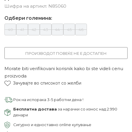
Шифра на артикл:
N85060
Одбери големина:
40
41
42
43
44
45
46
ПРОИЗВОДОТ ПОВЕЌЕ НЕ Е ДОСТАПЕН
Morate biti verifikovani korisnik kako bi ste videli cenu
proizvoda
Зачувајте во списокот со желби
Рок на испорака 3-5 работни дена !
Бесплатна достава
за нарачки со износ над 2.990
денари
Сигурно и едноставно online купување