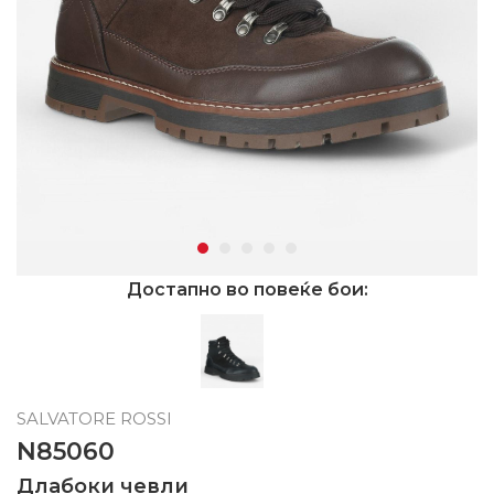
Достапно во повеќе бои:
SALVATORE ROSSI
N85060
Длабоки чевли