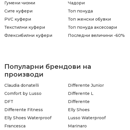
Гумени чизми
Чадори
Сите куфери
Топ понуда
PVC куфери
Топ женски обувки
Текстилни куфери
Топ понуда аксесоари
Флексибилни куфери
Последни величини -60%
Популарни брендови на
производи
Claudia donatelli
Differente Junior
Comfort by Lusso
Differente L
DFT
Differente
Differente Fitness
Elly Shoes
Elly Shoes Waterproof
Lusso Waterproof
Francesca
Marinaro