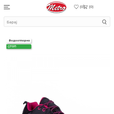
0
0
Барај
Водоотпорно
ТОП