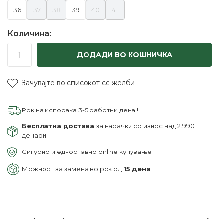
36
37
38
39
40
41
Количина:
ДОДАДИ ВО КОШНИЧКА
Зачувајте во списокот со желби
Рок на испорака 3-5 работни дена !
Бесплатна достава
за нарачки со износ над 2.990
денари
Сигурно и едноставно online купување
Можност за замена во рок од
15 дена