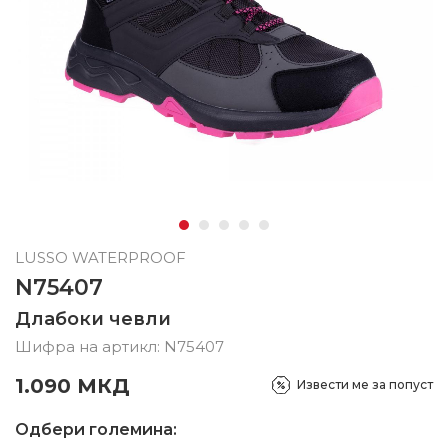
LUSSO WATERPROOF
N75407
Длабоки чевли
Шифра на артикл:
N75407
1.090
МКД
Извести ме за попуст
Одбери големина: