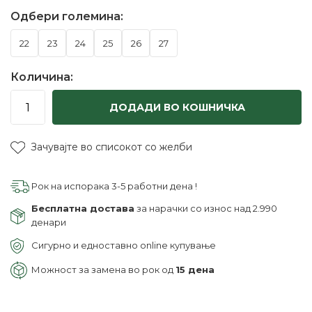
Одбери големина:
22
23
24
25
26
27
Количина:
ДОДАДИ ВО КОШНИЧКА
Зачувајте во списокот со желби
Рок на испорака 3-5 работни дена !
Бесплатна достава
за нарачки со износ над 2.990
денари
Сигурно и едноставно online купување
Можност за замена во рок од
15 дена