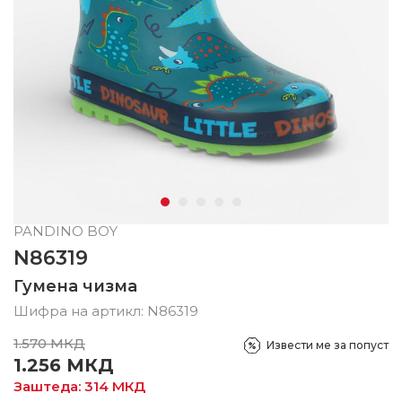
PANDINO BOY
N86319
Гумена чизма
Шифра на артикл:
N86319
1.570
МКД
Извести ме за попуст
1.256
МКД
Заштеда:
314
МКД