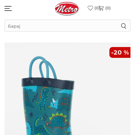
0
0
Барај
-20
%