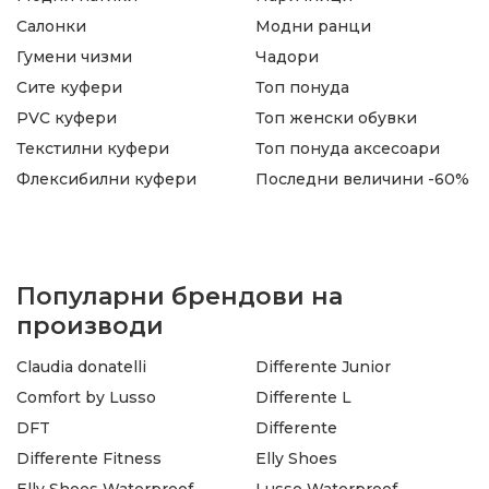
Салонки
Модни ранци
Гумени чизми
Чадори
Сите куфери
Топ понуда
PVC куфери
Топ женски обувки
Текстилни куфери
Топ понуда аксесоари
Флексибилни куфери
Последни величини -60%
Популарни брендови на
производи
Claudia donatelli
Differente Junior
Comfort by Lusso
Differente L
DFT
Differente
Differente Fitness
Elly Shoes
Elly Shoes Waterproof
Lusso Waterproof