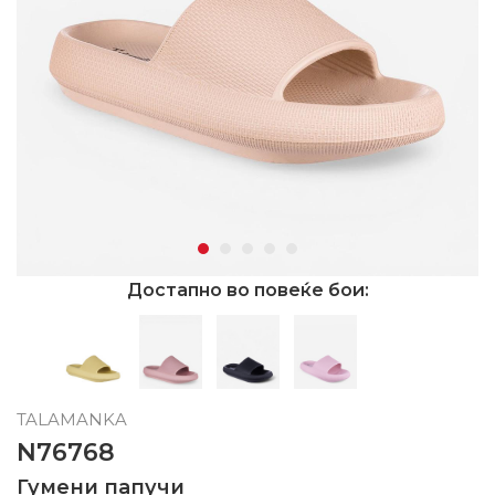
Достапно во повеќе бои:
TALAMANKA
N76768
Гумени папучи