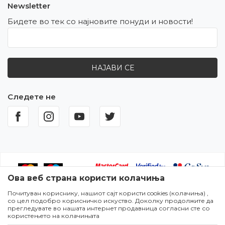
Newsletter
Бидете во тек со најновите понуди и новости!
НАЈАВИ СЕ
Следете не
Ова веб страна користи колачиња
Почитуван кориснику, нашиот сајт користи cookies (колачиња) ,
Настојуваме да бидеме што попрецизни во описот на
со цел подобро корисничко искуство. Доколку продолжите да
производите,прикажувањето на сликите и самите цени,но не
прегледувате во нашата интернет продавница согласни сте со
можеме да гарантираме дека сите информации се комплетни и
користењето на колачињата
без грешки. Сите артикли прикажани на сајтот се дел од нашата