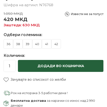
Шифра на артикл:
N76768
1.050
МКД
Извести ме за попуст
420
МКД
Заштеда:
630
МКД
Одбери големина:
36
38
39
40
41
42
Количина:
ДОДАДИ ВО КОШНИЧКА
Зачувајте во списокот со желби
Рок на испорака 3-5 работни дена !
Бесплатна достава
за нарачки со износ над 2.990
денари