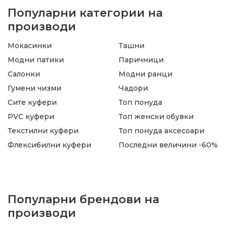
Популарни категории на
производи
Мокасинки
Ташни
Модни патики
Паричници
Салонки
Модни ранци
Гумени чизми
Чадори
Сите куфери
Топ понуда
PVC куфери
Топ женски обувки
Текстилни куфери
Топ понуда аксесоари
Флексибилни куфери
Последни величини -60%
Популарни брендови на
производи