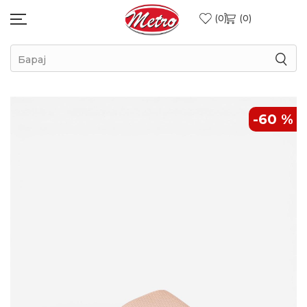
0
0
Барај
-60
%