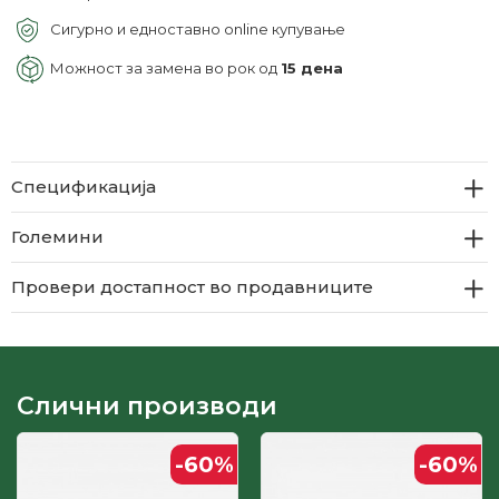
Сигурно и едноставно online купување
Можност за замена во рок од
15 дена
Спецификација
Големини
Провери достапност во продавниците
Слични производи
-60
%
-60
%