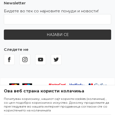
Newsletter
Бидете во тек со најновите понуди и новости!
НАЈАВИ СЕ
Следете не
Ова веб страна користи колачиња
Почитуван кориснику, нашиот сајт користи cookies (колачиња) ,
Настојуваме да бидеме што попрецизни во описот на
со цел подобро корисничко искуство. Доколку продолжите да
производите,прикажувањето на сликите и самите цени,но не
прегледувате во нашата интернет продавница согласни сте со
можеме да гарантираме дека сите информации се комплетни и
користењето на колачињата
без грешки. Сите артикли прикажани на сајтот се дел од нашата