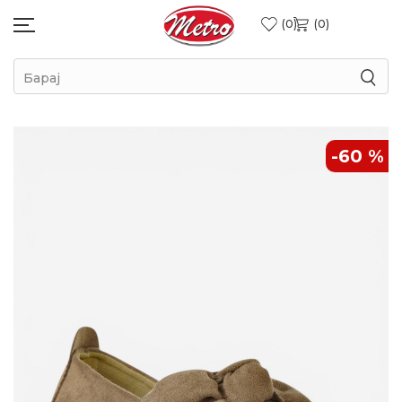
0
0
Барај
-60
%