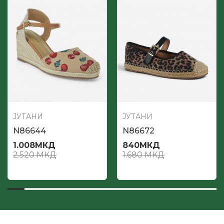
ЈУТАНИ
ЈУТАНИ
N86644
N86672
1.008
МКД
840
МКД
2.520
МКД
1.680
МКД