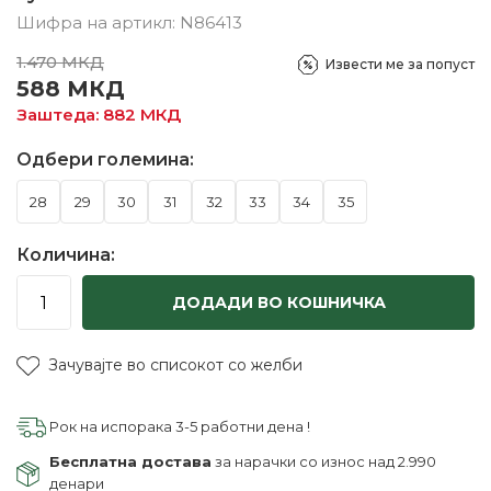
Шифра на артикл:
N86413
1.470
МКД
Извести ме за попуст
588
МКД
Заштеда:
882
МКД
Одбери големина:
28
29
30
31
32
33
34
35
Количина:
ДОДАДИ ВО КОШНИЧКА
Зачувајте во списокот со желби
Рок на испорака 3-5 работни дена !
Бесплатна достава
за нарачки со износ над 2.990
денари