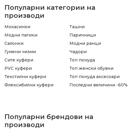
Популарни категории на
производи
Мокасинки
Ташни
Модни патики
Паричници
Салонки
Модни ранци
Гумени чизми
Чадори
Сите куфери
Топ понуда
PVC куфери
Топ женски обувки
Текстилни куфери
Топ понуда аксесоари
Флексибилни куфери
Последни величини -60%
Популарни брендови на
производи