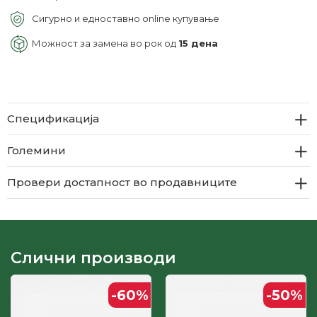
Сигурно и едноставно online купување
Можност за замена во рок од
15 дена
Спецификација
Големини
Провери достапност во продавниците
Слични производи
-60
%
-50
%