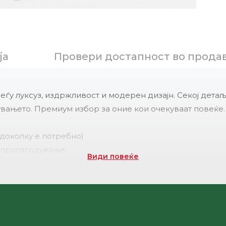
ја
Провери достапност во прода
у луксуз, издржливост и модерен дизајн. Секој детаљ
увањето. Премиум избор за оние кои очекуваат повеќе.
доколку е потребно)
а прилагодување
Види повеќе
ти и џебови со патент