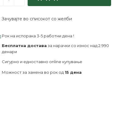
Зачувајте во списокот со желби
Рок на испорака 3-5 работни дена !
Бесплатна достава
за нарачки со износ над 2.990
денари
Сигурно и едноставно online купување
Можност за замена во рок од
15 дена