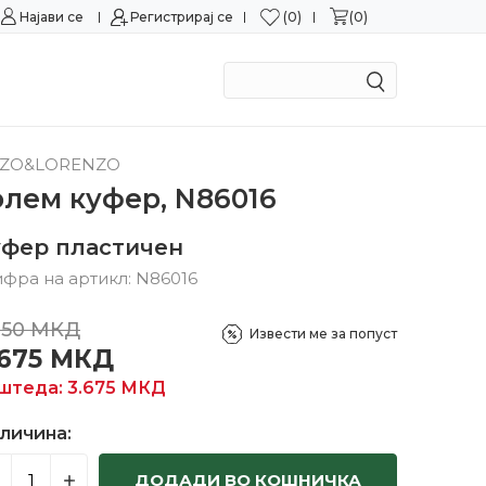
0
0
Најави се
Можност за замена во рок од 15 дена!
Регистрирај се
Сигурн
ZO&LORENZO
олем куфер, N86016
уфер пластичен
фра на артикл:
N86016
350
МКД
Извести ме за попуст
.675
МКД
штеда:
3.675
МКД
личина:
ДОДАДИ ВО КОШНИЧКА