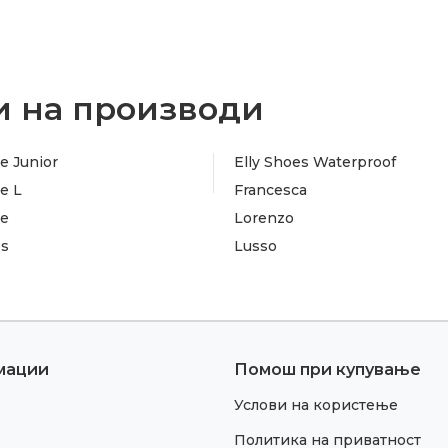
 на производи
e Junior
Elly Shoes Waterproof
e L
Francesca
te
Lorenzo
es
Lusso
мации
Помош при купување
Услови на користење
Политика на приватност