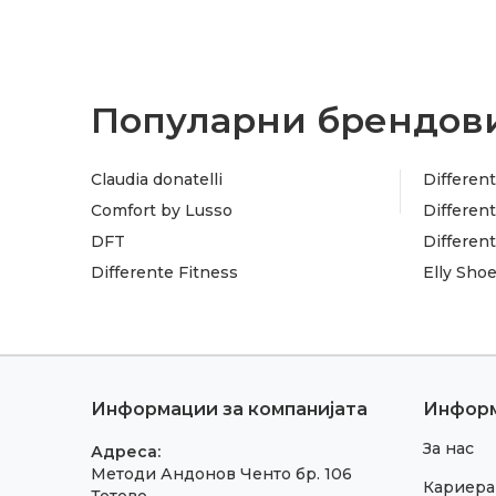
Популарни брендови
Claudia donatelli
Different
Comfort by Lusso
Different
DFT
Differen
Differente Fitness
Elly Sho
Информации за компанијата
Инфор
За нас
Адреса:
Методи Андонов Ченто бр. 106
Кариера