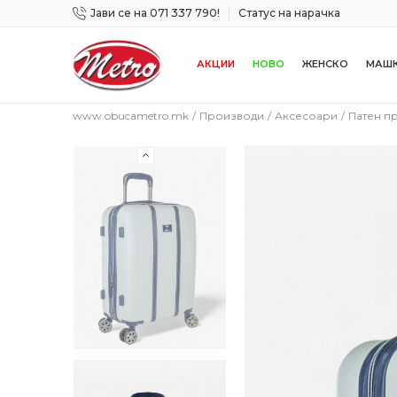
Јави се на 071 337 790!
Статус на нарачка
 дена!
Сигурно плаќање со платежна картичка!
АКЦИИ
НОВО
ЖЕНСКО
МАШ
www.obucametro.mk
Производи
Аксесоари
Патен п