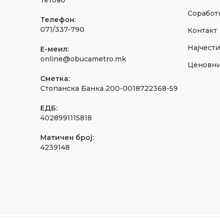
Тетово
Соработк
Телефон:
071/337-790
Контакт
Најчест
E-меил:
online@obucametro.mk
Ценовн
Сметка:
Стопанска Банка 200-0018722368-59
ЕДБ:
4028991115818
Матичен број:
4239148