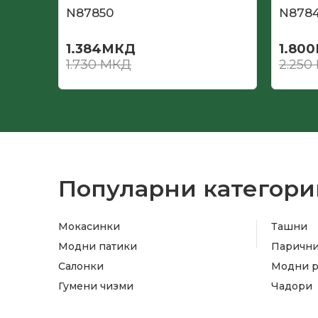
N87850
N878
1.384
МКД
1.800
1.730
МКД
2.250
Популарни категори
Мокасинки
Ташни
Модни патики
Паричн
Салонки
Модни 
Гумени чизми
Чадори