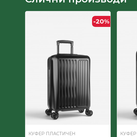
- Премиум дизајн Enzo&Lorenzo
Димензии на моделот: 76x48x29cm
-20
%
-20
%
КУФЕР ПЛАСТИЧЕН
КУФЕР