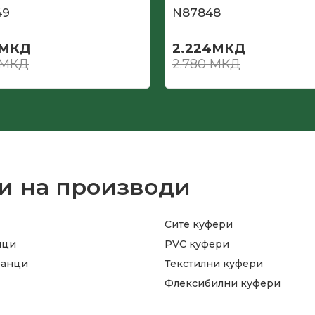
49
N87848
МКД
2.224
МКД
МКД
2.780
МКД
и на производи
Сите куфери
ици
PVC куфери
ранци
Текстилни куфери
Флексибилни куфери