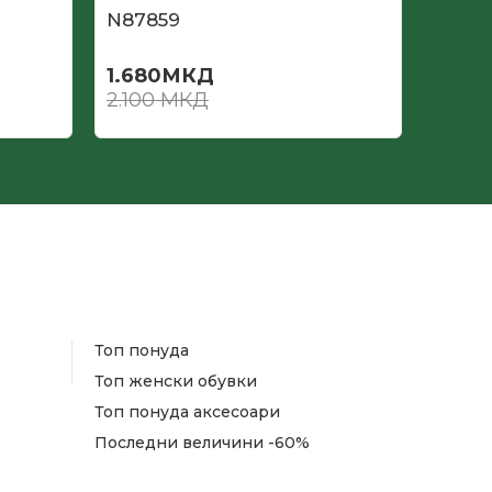
N87859
N878
1.680
МКД
2.52
2.100
МКД
3.150
Топ понуда
Топ женски обувки
Топ понуда аксесоари
Последни величини -60%