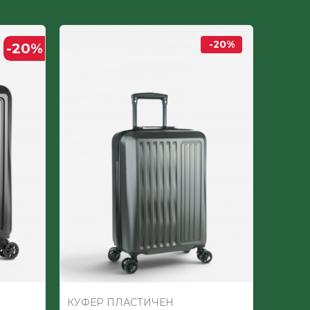
-20
%
-20
%
КУФЕР ПЛАСТИЧЕН
КУФЕ