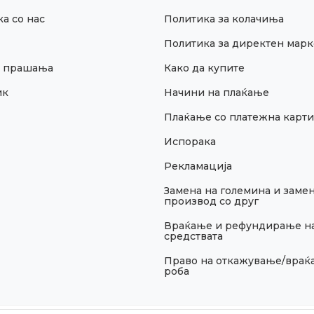
а со нас
Политика за колачиња
Политика за директен марк
и прашања
Како да купите
ик
Начини на плаќање
Плаќање со платежна карти
Испорака
Рекламација
Замена на големина и замен
производ со друг
Враќање и рефундирање н
средствата
Право на откажување/враќ
роба