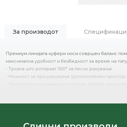
За производот
Спецификаци
Премиум линијата куфери носи совршен баланс помеѓ
максимална удобност и безбедност за време на пат
- Тркала што ротираат 360° за лесно ракување
- Можност за проширување (дополнителен простор 
- Телескопска алуминиумска рачка, повеќе нивоа н
- Интегрирана безбедносна брава со заклучување
- Лесно и цврсто куќиште отпорно на удари
- Внатрешни организатори: прегради, еластични лен
- Ергономски странични и горни рачки
- Стабилни ногарки и квалитетни патенти
Слични производи