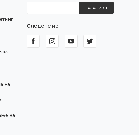
НАЈАВИ СЕ
етинг
Следете не
чка
а на
а
ање на