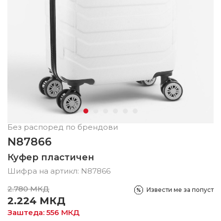
Без распоред по брендови
N87866
Куфер пластичен
Шифра на артикл:
N87866
2.780
МКД
Извести ме за попуст
2.224
МКД
Заштеда:
556
МКД