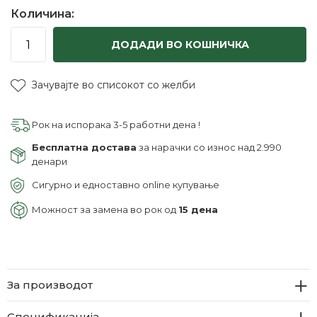
Количина:
ДОДАДИ ВО КОШНИЧКА
Зачувајте во списокот со желби
Рок на испорака 3-5 работни дена !
Бесплатна достава
за нарачки со износ над 2.990
денари
Сигурно и едноставно online купување
Можност за замена во рок од
15 дена
За производот
Спецификација