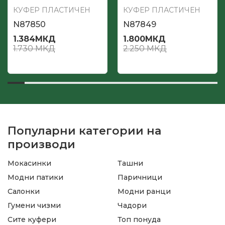
КУФЕР ПЛАСТИЧЕН
КУФЕР ПЛАСТИЧЕН
N87850
N87849
1.384
МКД
1.800
МКД
1.730
МКД
2.250
МКД
Популарни категории на
производи
Мокасинки
Ташни
Модни патики
Паричници
Салонки
Модни ранци
Гумени чизми
Чадори
Сите куфери
Топ понуда