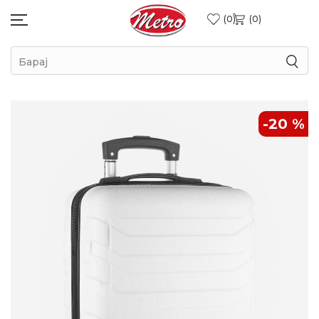
0
0
Барај
-20
%