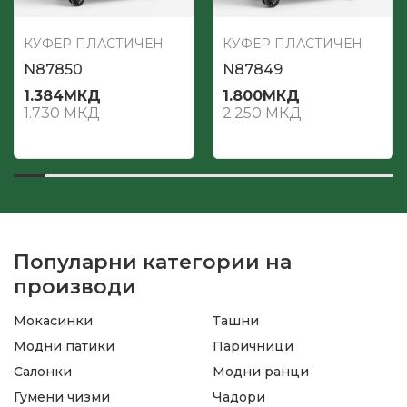
КУФЕР ПЛАСТИЧЕН
КУФЕР ПЛАСТИЧЕН
N87850
N87849
1.384
МКД
1.800
МКД
1.730
МКД
2.250
МКД
Популарни категории на
производи
Мокасинки
Ташни
Модни патики
Паричници
Салонки
Модни ранци
Гумени чизми
Чадори