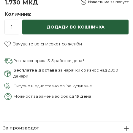
1.730
МКД
Извести ме за попуст
Количина:
ДОДАДИ ВО КОШНИЧКА
Зачувајте во списокот со желби
Рок на испорака 3-5 работни дена !
Бесплатна достава
за нарачки со износ над 2.990
денари
Сигурно и едноставно online купување
Можност за замена во рок од
15 дена
За производот