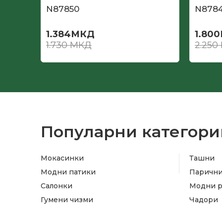
N87850
N878
1.384
МКД
1.800
1.730
МКД
2.250
Популарни категори
Мокасинки
Ташни
Модни патики
Паричн
Салонки
Модни 
Гумени чизми
Чадори