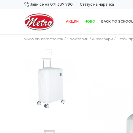
Јави се на 071 337 790!
Статус на нарачка
 дена!
Сигурно плаќање со платежна картичка!
АКЦИИ
НОВО
BACK TO SCHOOL
www.obucametro.mk
Производи
Аксесоари
Патен п