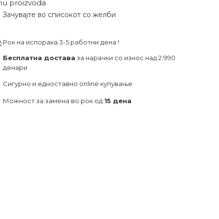
nu proizvoda
Зачувајте во списокот со желби
Рок на испорака 3-5 работни дена !
Бесплатна достава
за нарачки со износ над 2.990
денари
Сигурно и едноставно online купување
Можност за замена во рок од
15 дена