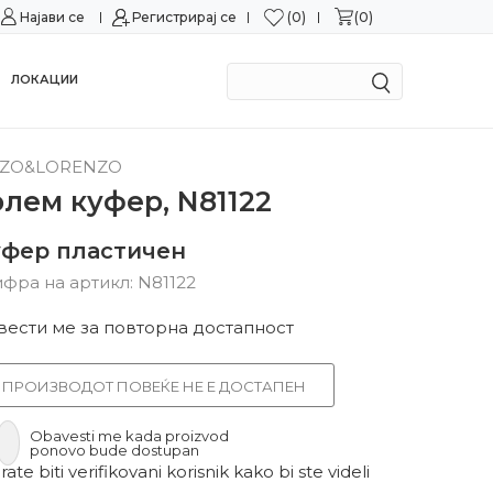
0
0
Најави се
Можност за замена во рок од 15 дена!
Регистрирај се
Сигурн
ЛОКАЦИИ
ZO&LORENZO
олем куфер, N81122
уфер пластичен
фра на артикл:
N81122
вести ме за повторна достапност
ПРОИЗВОДОТ ПОВЕЌЕ НЕ Е ДОСТАПЕН
Obavesti me kada proizvod
ponovo bude dostupan
ate biti verifikovani korisnik kako bi ste videli