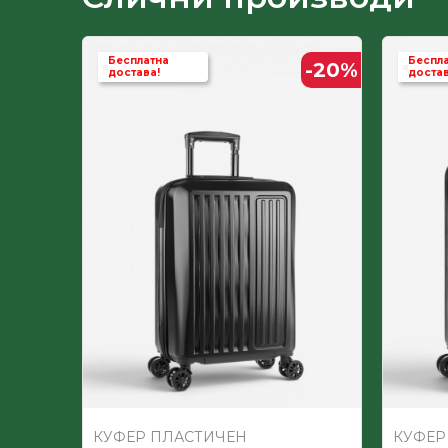
Бесплатна
Беспл
-20
%
-20
%
достава!
достав
КУФЕР ПЛАСТИЧЕН
КУФЕР