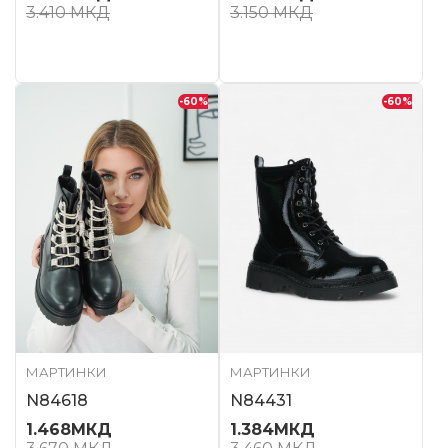
3.410
МКД
3.150
МКД
-60
%
-60
%
МАРТИНКИ
МАРТИНКИ
N84618
N84431
1.468
МКД
1.384
МКД