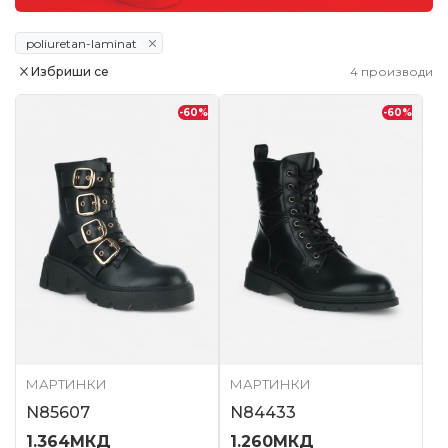
poliuretan-laminat
Избриши се
4
производи
-60
%
-60
%
МАРТИНКИ
МАРТИНКИ
N85607
N84433
1.364
МКД
1.260
МКД