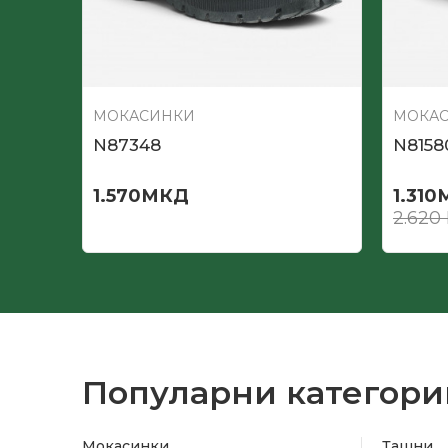
МОКАСИНКИ
МОКА
N87348
N8158
1.570
МКД
1.310
2.620
Популарни категори
Мокасинки
Ташни