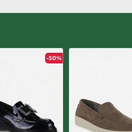
Термопластична гума
НРК
Текстил-микрофибер
ЖЕНСКИ
-50
%
Полиуретан ламинат