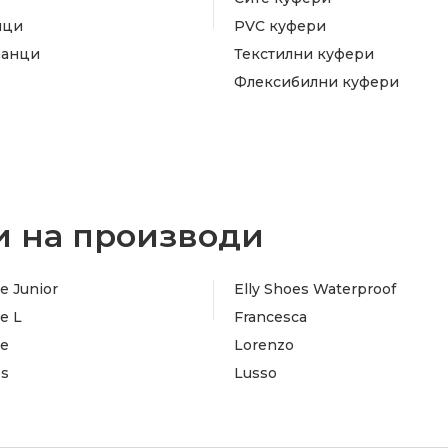
ици
PVC куфери
ранци
Текстилни куфери
Флексибилни куфери
 на производи
e Junior
Elly Shoes Waterproof
e L
Francesca
te
Lorenzo
es
Lusso