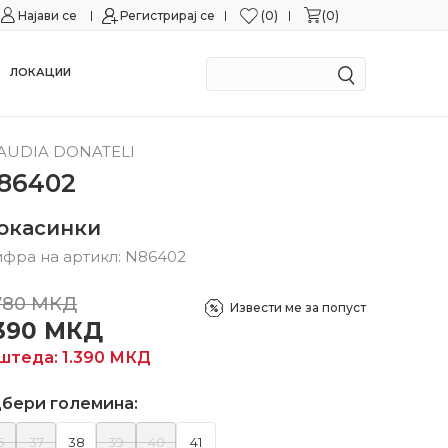
0
0
Најави се
Можност за замена во рок од 15 дена!
Регистрирај се
Сигурн
ЛОКАЦИИ
AUDIA DONATELI
86402
окасинки
фра на артикл:
N86402
780
МКД
Извести ме за попуст
.390
МКД
штеда:
1.390
МКД
бери големина:
6
37
38
39
40
41