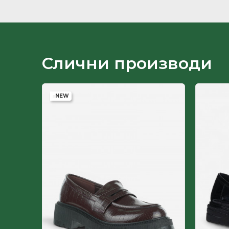
Ѓон
Земја на потекло
Лице
Слични производи
Пол
NEW
-50
%
Постава