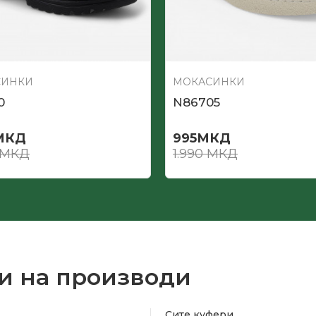
СИНКИ
МОКАСИНКИ
0
N86705
МКД
995
МКД
МКД
1.990
МКД
и на производи
Сите куфери