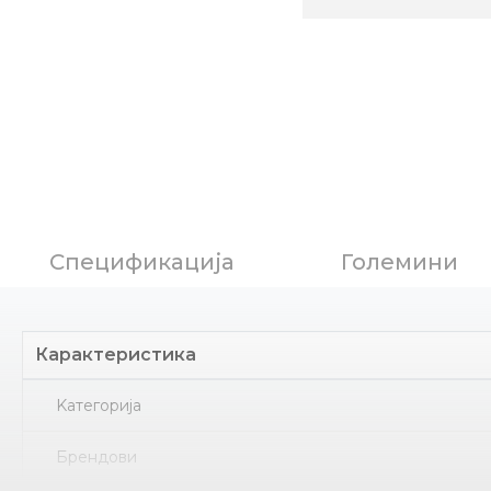
Спецификација
Големини
Карактеристика
Kатегорија
Брендови