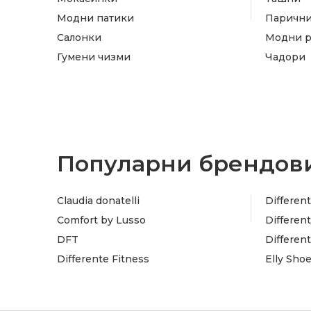
Модни патики
Паричн
Салонки
Модни 
Гумени чизми
Чадори
Популарни брендови
Claudia donatelli
Different
Comfort by Lusso
Different
DFT
Differen
Differente Fitness
Elly Sho