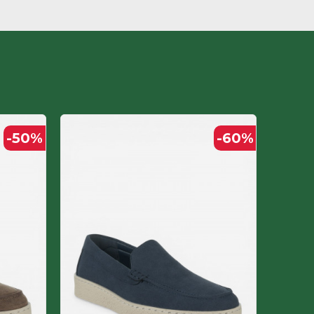
-50
%
-60
%