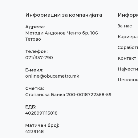
Информации за компанијата
Инфор
За нас
Адреса:
Методи Андонов Ченто бр. 106
Кариера
Тетово
Соработк
Телефон:
071/337-790
Контакт
Најчест
E-меил:
online@obucametro.mk
Ценовн
Сметка:
Стопанска Банка 200-0018722368-59
ЕДБ:
4028991115818
Матичен број:
4239148