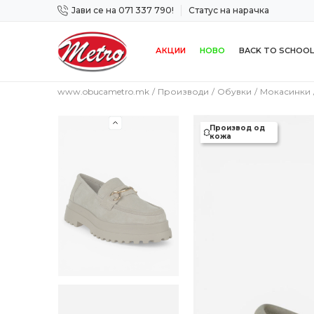
Јави се на 071 337 790!
Статус на нарачка
 дена!
Сигурно плаќање со платежна картичка!
АКЦИИ
НОВО
BACK TO SCHOOL
www.obucametro.mk
Производи
Обувки
Мокасинки
Производ од
кожа