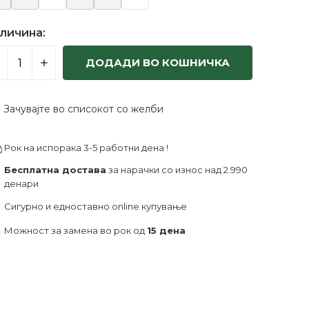
личина:
ДОДАДИ ВО КОШНИЧКА
Зачувајте во списокот со желби
Рок на испорака 3-5 работни дена !
Бесплатна достава
за нарачки со износ над 2.990
денари
Сигурно и едноставно online купување
Можност за замена во рок од
15 дена