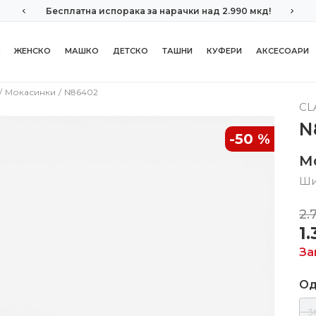
Бесплатна испорака за нарачки над 2.990 мкд!
ЖЕНСКО
МАШКО
ДЕТСКО
ТАШНИ
КУФЕРИ
АКСЕСОАРИ
Мокасинки
N86402
CL
N
-50
%
М
Ши
2.
1
За
Од
3