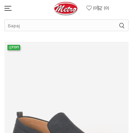
0
0
Барај
ТОП