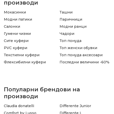
производи
Мокасинки
Ташни
Модни патики
Паричници
Салонки
Модни ранци
Гумени чизми
Чадори
Сите куфери
Топ понуда
PVC куфери
Топ женски обувки
Текстилни куфери
Топ понуда аксесоари
Флексибилни куфери
Последни величини -60%
Популарни брендови на
производи
Claudia donatelli
Differente Junior
Comfort by Lusso
Differente L