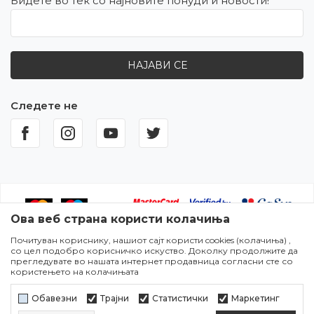
Бидете во тек со најновите понуди и новости!
НАЈАВИ СЕ
Следете не
Ова веб страна користи колачиња
Почитуван кориснику, нашиот сајт користи cookies (колачиња) ,
Настојуваме да бидеме што попрецизни во описот на
со цел подобро корисничко искуство. Доколку продолжите да
производите,прикажувањето на сликите и самите цени,но не
прегледувате во нашата интернет продавница согласни сте со
можеме да гарантираме дека сите информации се комплетни и
користењето на колачињата
без грешки. Сите артикли прикажани на сајтот се дел од нашата
понуда и не подразбира дека сите се достапни во секој момент.
Обавезни
Трајни
Статистички
Маркетинг
Достапноста на производите може да се провери во некој од