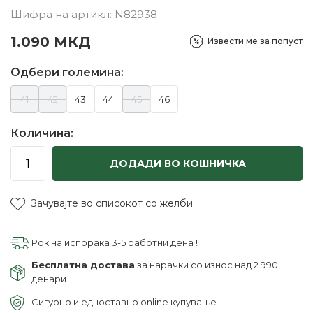
Шифра на артикл:
N82938
1.090
МКД
Извести ме за попуст
Одбери големина:
41
42
43
44
45
46
Количина:
ДОДАДИ ВО КОШНИЧКА
Зачувајте во списокот со желби
Рок на испорака 3-5 работни дена !
Бесплатна достава
за нарачки со износ над 2.990
денари
Сигурно и едноставно online купување