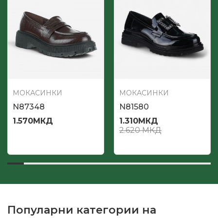
МОКАСИНКИ
МОКАСИНКИ
N87348
N81580
1.570
МКД
1.310
МКД
2.620
МКД
Популарни категории на