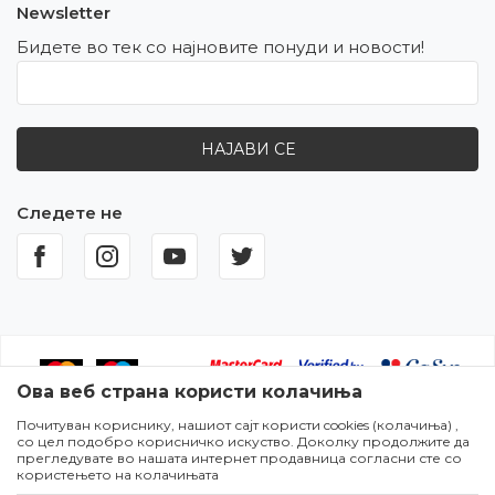
Newsletter
Бидете во тек со најновите понуди и новости!
НАЈАВИ СЕ
Следете не
Ова веб страна користи колачиња
Почитуван кориснику, нашиот сајт користи cookies (колачиња) ,
Настојуваме да бидеме што попрецизни во описот на
со цел подобро корисничко искуство. Доколку продолжите да
производите,прикажувањето на сликите и самите цени,но не
прегледувате во нашата интернет продавница согласни сте со
можеме да гарантираме дека сите информации се комплетни и
користењето на колачињата
без грешки. Сите артикли прикажани на сајтот се дел од нашата