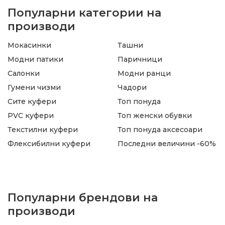
Популарни категории на
производи
Мокасинки
Ташни
Модни патики
Паричници
Салонки
Модни ранци
Гумени чизми
Чадори
Сите куфери
Топ понуда
PVC куфери
Топ женски обувки
Текстилни куфери
Топ понуда аксесоари
Флексибилни куфери
Последни величини -60%
Популарни брендови на
производи