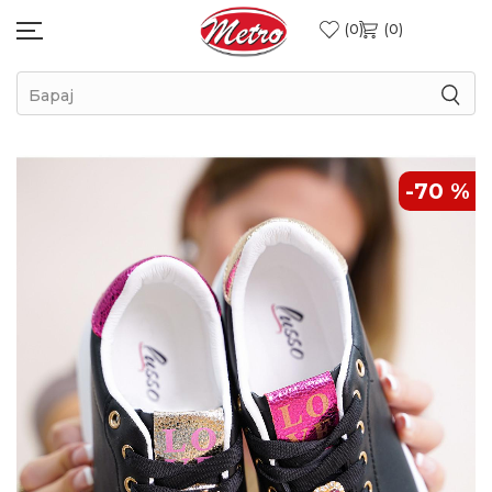
0
0
Барај
-70
%