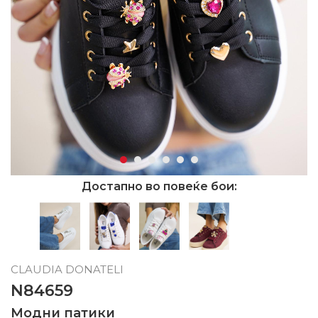
Достапно во повеќе бои:
CLAUDIA DONATELI
N84659
Модни патики