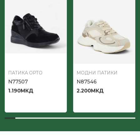
ПАТИКА ОРТО
МОДНИ ПАТИКИ
N77507
N87546
1.190
МКД
2.200
МКД