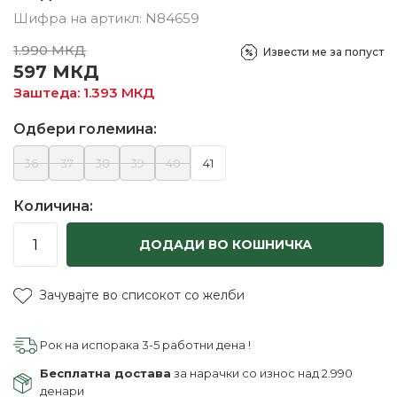
Шифра на артикл:
N84659
1.990
МКД
Извести ме за попуст
597
МКД
Заштеда:
1.393
МКД
Одбери големина:
36
37
38
39
40
41
Количина:
ДОДАДИ ВО КОШНИЧКА
Зачувајте во списокот со желби
Рок на испорака 3-5 работни дена !
Бесплатна достава
за нарачки со износ над 2.990
денари