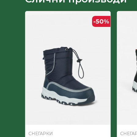
Пол
-50
%
-50
%
Постава
СНЕГАРКИ
СНЕГА