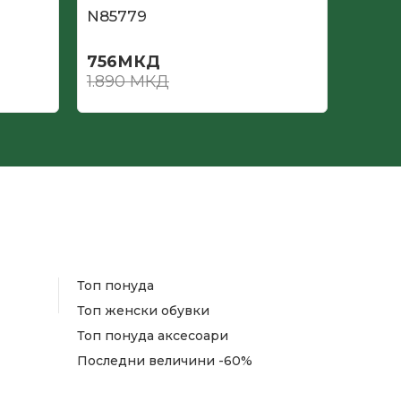
N85779
N857
756
МКД
945
1.890
МКД
1.890
Топ понуда
Топ женски обувки
Топ понуда аксесоари
Последни величини -60%