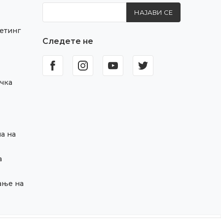
НАЈАВИ СЕ
етинг
Следете не
чка
а на
а
ање на