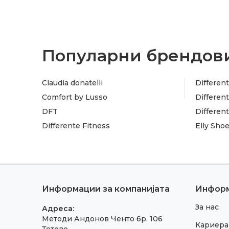
Популарни брендови
Claudia donatelli
Different
Comfort by Lusso
Different
DFT
Differen
Differente Fitness
Elly Sho
Информации за компанијата
Инфор
За нас
Адреса:
Методи Андонов Ченто бр. 106
Кариера