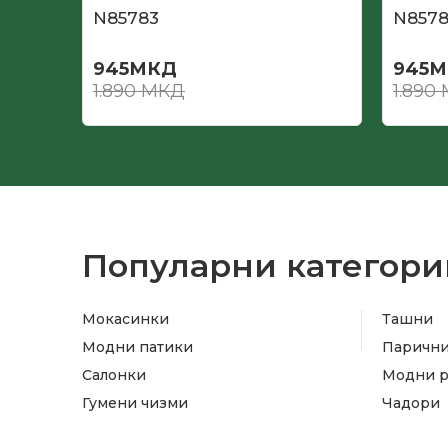
N85783
N857
945
МКД
945
М
1.890
МКД
1.890
Популарни категори
Мокасинки
Ташни
Модни патики
Паричн
Салонки
Модни 
Гумени чизми
Чадори