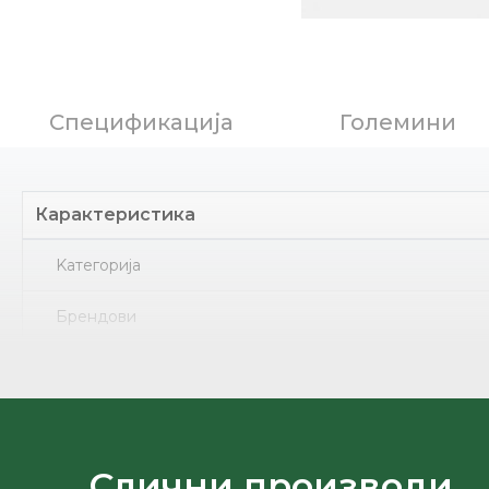
Спецификација
Големини
Карактеристика
Kатегорија
Брендови
Ѓон
Земја на потекло
Лице
Слични производи