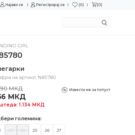
0
0
Најави се
Можност за замена во рок од 15 дена!
Регистрирај се
Сигурн
NDINO GIRL
85780
негарки
фра на артикл:
N85780
890
МКД
Извести ме за попуст
56
МКД
штеда:
1.134
МКД
бери големина:
2
23
24
25
26
27