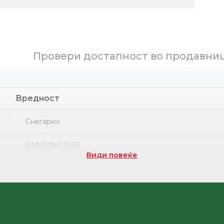
Провери достапност во продавни
Вредност
Снегарки
PANDINO GIRL
Види повеќе
Термопластична гума
НРК
Текстил (ПЕС) + Полиуретан ламиниран