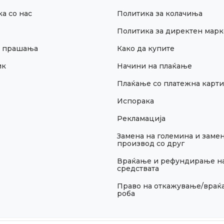
а со нас
Политика за колачиња
Политика за директен марк
и прашања
Како да купите
ик
Начини на плаќање
Плаќање со платежна карти
Испорака
Рекламација
Замена на големина и замен
производ со друг
Враќање и рефундирање н
средствата
Право на откажување/враќ
роба