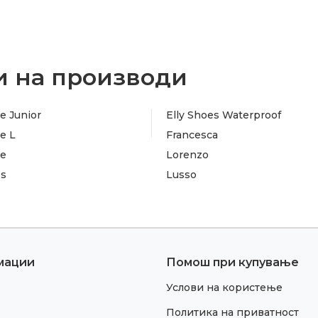
 на производи
e Junior
Elly Shoes Waterproof
e L
Francesca
te
Lorenzo
es
Lusso
мации
Помош при купување
Услови на користење
Политика на приватност