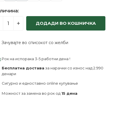
личина:
ДОДАДИ ВО КОШНИЧКА
Зачувајте во списокот со желби
Рок на испорака 3-5 работни дена !
Бесплатна достава
за нарачки со износ над 2.990
денари
Сигурно и едноставно online купување
Можност за замена во рок од
15 дена