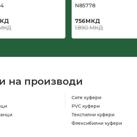
84
N85778
КД
756
МКД
МКД
1.890
МКД
и на производи
Сите куфери
ици
PVC куфери
ранци
Текстилни куфери
Флексибилни куфери