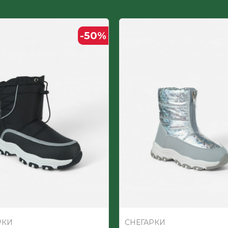
ДЕТСКИ
-50
%
Текстил-вештачко крзно
РКИ
СНЕГАРКИ