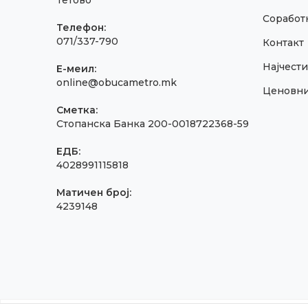
Тетово
Соработк
Телефон:
071/337-790
Контакт
Најчест
E-меил:
online@obucametro.mk
Ценовн
Сметка:
Стопанска Банка 200-0018722368-59
ЕДБ:
4028991115818
Матичен број:
4239148