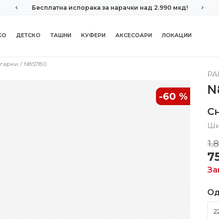
Бесплатна испорака за нарачки над 2.990 мкд!
КО
ДЕТСКО
ТАШНИ
КУФЕРИ
АКСЕСОАРИ
ЛОКАЦИИ
гарки
N85780
PA
N
-60
%
С
Ши
1.
7
За
Од
2