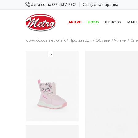
Јави се на 071 337 790!
Статус на нарачка
 дена!
Сигурно плаќање со платежна картичка!
АКЦИИ
НОВО
ЖЕНСКО
МАШ
www.obucametro.mk
Производи
Обувки
Чизми
Сне