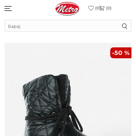
0
0
Барај
-50
%