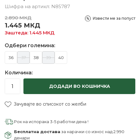
Шифра на артикл:
N85787
2.890
МКД
Извести ме за попуст
1.445
МКД
Заштеда:
1.445
МКД
Одбери големина:
36
37
38
39
40
Количина:
ДОДАДИ ВО КОШНИЧКА
Зачувајте во списокот со желби
Рок на испорака 3-5 работни дена !
Бесплатна достава
за нарачки со износ над 2.990
денари