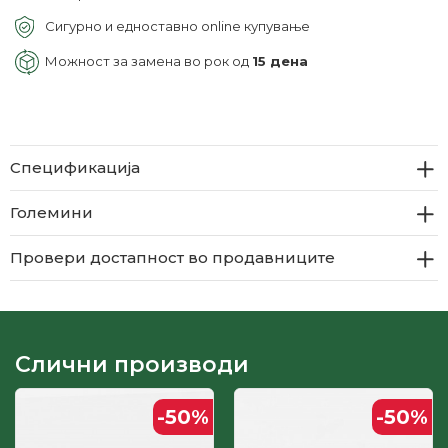
Сигурно и едноставно online купување
Можност за замена во рок од
15 дена
Спецификација
Големини
Провери достапност во продавниците
Слични производи
-50
%
-50
%