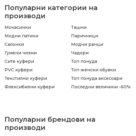
Популарни категории на
производи
Мокасинки
Ташни
Модни патики
Паричници
Салонки
Модни ранци
Гумени чизми
Чадори
Сите куфери
Топ понуда
PVC куфери
Топ женски обувки
Текстилни куфери
Топ понуда аксесоари
Флексибилни куфери
Последни величини -60%
Популарни брендови на
производи