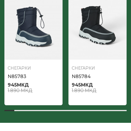
СНЕГАРКИ
СНЕГАРКИ
N85783
N85784
945
МКД
945
МКД
1.890
МКД
1.890
МКД