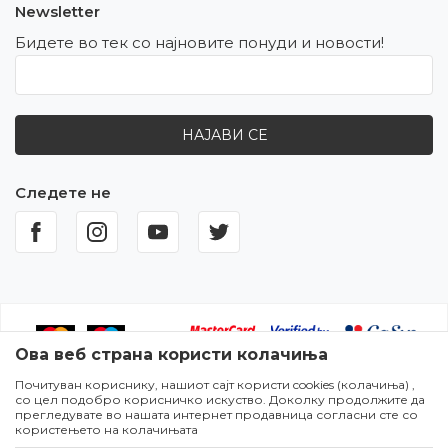
Newsletter
Бидете во тек со најновите понуди и новости!
НАЈАВИ СЕ
Следете не
Ова веб страна користи колачиња
Почитуван кориснику, нашиот сајт користи cookies (колачиња) ,
Настојуваме да бидеме што попрецизни во описот на
со цел подобро корисничко искуство. Доколку продолжите да
производите,прикажувањето на сликите и самите цени,но не
прегледувате во нашата интернет продавница согласни сте со
можеме да гарантираме дека сите информации се комплетни и
користењето на колачињата
без грешки. Сите артикли прикажани на сајтот се дел од нашата