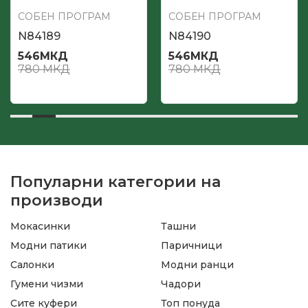
СОБЕН ПРОГРАМ
СОБЕН ПРОГРАМ
N84189
N84190
546
МКД
546
МКД
780
МКД
780
МКД
Популарни категории на
производи
Мокасинки
Ташни
Модни патики
Паричници
Салонки
Модни ранци
Гумени чизми
Чадори
Сите куфери
Топ понуда