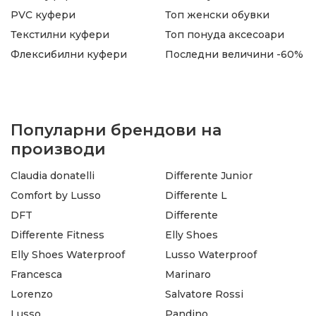
PVC куфери
Топ женски обувки
Текстилни куфери
Топ понуда аксесоари
Флексибилни куфери
Последни величини -60%
Популарни брендови на
производи
Claudia donatelli
Differente Junior
Comfort by Lusso
Differente L
DFT
Differente
Differente Fitness
Elly Shoes
Elly Shoes Waterproof
Lusso Waterproof
Francesca
Marinaro
Lorenzo
Salvatore Rossi
Lusso
Pandino