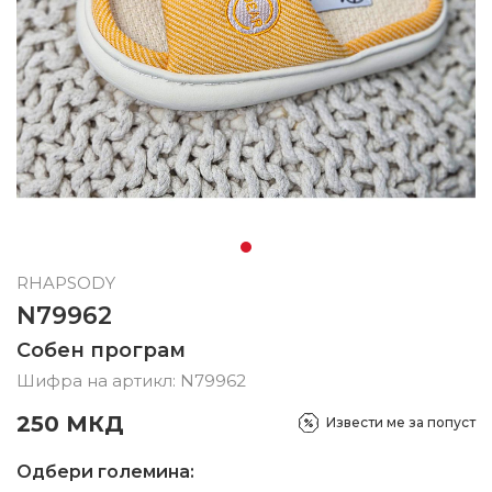
RHAPSODY
N79962
Собен програм
Шифра на артикл:
N79962
250
МКД
Извести ме за попуст
Одбери големина: