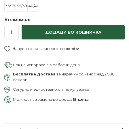
36/37
38/39
40/41
Количина:
ДОДАДИ ВО КОШНИЧКА
Зачувајте во списокот со желби
Рок на испорака 3-5 работни дена !
Бесплатна достава
за нарачки со износ над 2.990
денари
Сигурно и едноставно online купување
Можност за замена во рок од
15 дена