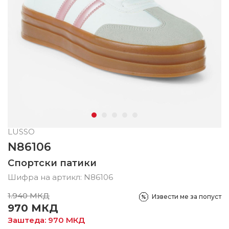
LUSSO
N86106
Спортски патики
Шифра на артикл:
N86106
1.940
МКД
Извести ме за попуст
970
МКД
Заштеда:
970
МКД