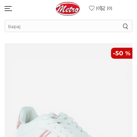
0
0
Барај
-50
%