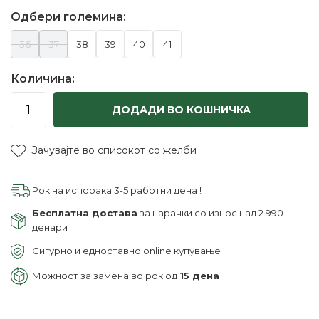
Одбери големина:
36
37
38
39
40
41
Количина:
ДОДАДИ ВО КОШНИЧКА
Зачувајте во списокот со желби
Рок на испорака 3-5 работни дена !
Бесплатна достава
за нарачки со износ над 2.990
денари
Сигурно и едноставно online купување
Можност за замена во рок од
15 дена