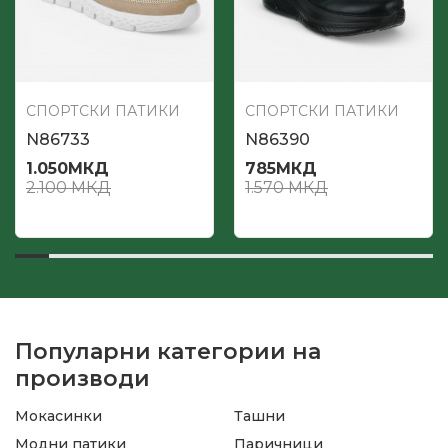
СПОРТСКИ ПАТИКИ
СПОРТСКИ ПАТИКИ
N86733
N86390
1.050
МКД
785
МКД
2.100
МКД
1.570
МКД
Популарни категории на
производи
Мокасинки
Ташни
Модни патики
Паричници