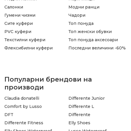
Салонки
Модни ранци
Гумени чизми
Чадори
Сите куфери
Топ понуда
PVC куфери
Топ женски обувки
Текстилни куфери
Топ понуда аксесоари
Флексибилни куфери
Последни величини -60%
Популарни брендови на
производи
Claudia donatelli
Differente Junior
Comfort by Lusso
Differente L
DFT
Differente
Differente Fitness
Elly Shoes
Elly Shoes Waterproof
Lusso Waterproof