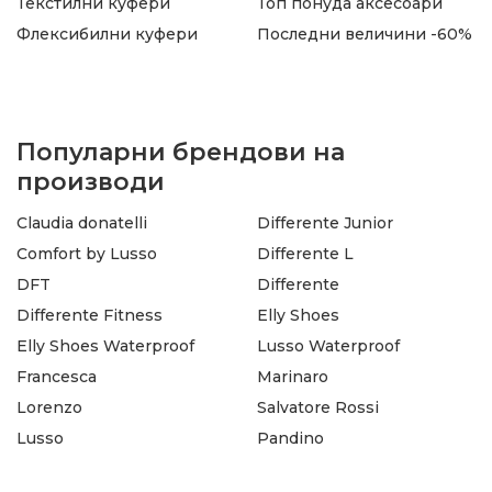
Текстилни куфери
Топ понуда аксесоари
Флексибилни куфери
Последни величини -60%
Популарни брендови на
производи
Claudia donatelli
Differente Junior
Comfort by Lusso
Differente L
DFT
Differente
Differente Fitness
Elly Shoes
Elly Shoes Waterproof
Lusso Waterproof
Francesca
Marinaro
Lorenzo
Salvatore Rossi
Lusso
Pandino