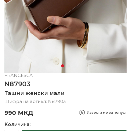
FRANCESCA
N87903
Ташни женски мали
Шифра на артикл:
N87903
990
МКД
Извести ме за попуст
Количина: