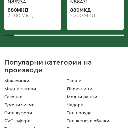
N86234
N86431
880
МКД
880
МКД
2.200
МКД
2.200
МКД
Популарни категории на
производи
Мокасинки
Ташни
Модни патики
Паричници
Салонки
Модни ранци
Гумени чизми
Чадори
Сите куфери
Топ понуда
PVC куфери
Топ женски обувки