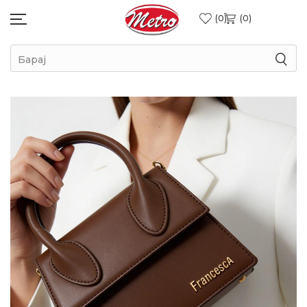
0
0
Барај