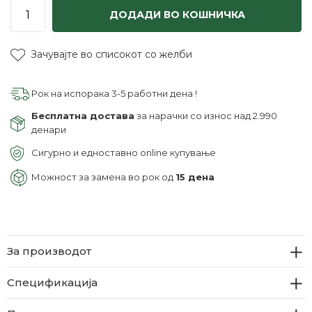
ДОДАДИ ВО КОШНИЧКА
Зачувајте во списокот со желби
Рок на испорака 3-5 работни дена !
Бесплатна достава
за нарачки со износ над 2.990
денари
Сигурно и едноставно online купување
Можност за замена во рок од
15 дена
За производот
Спецификација