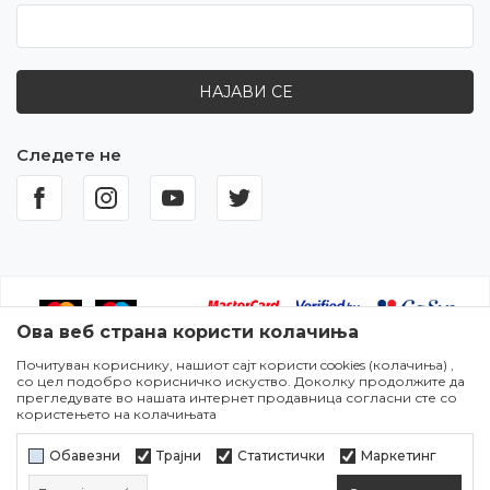
НАЈАВИ СЕ
Следете не
Ова веб страна користи колачиња
Почитуван кориснику, нашиот сајт користи cookies (колачиња) ,
Настојуваме да бидеме што попрецизни во описот на
со цел подобро корисничко искуство. Доколку продолжите да
производите,прикажувањето на сликите и самите цени,но не
прегледувате во нашата интернет продавница согласни сте со
можеме да гарантираме дека сите информации се комплетни и
користењето на колачињата
без грешки. Сите артикли прикажани на сајтот се дел од нашата
понуда и не подразбира дека сите се достапни во секој момент.
Обавезни
Трајни
Статистички
Маркетинг
Достапноста на производите може да се провери во некој од
нашите продажни места.