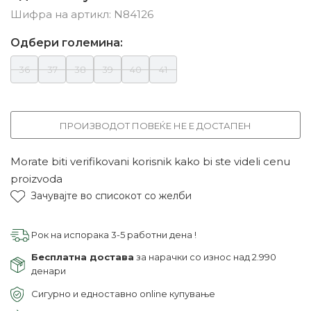
Шифра на артикл:
N84126
Одбери големина:
36
37
38
39
40
41
ПРОИЗВОДОТ ПОВЕЌЕ НЕ Е ДОСТАПЕН
Morate biti verifikovani korisnik kako bi ste videli cenu
proizvoda
Зачувајте во списокот со желби
Рок на испорака 3-5 работни дена !
Бесплатна достава
за нарачки со износ над 2.990
денари
Сигурно и едноставно online купување