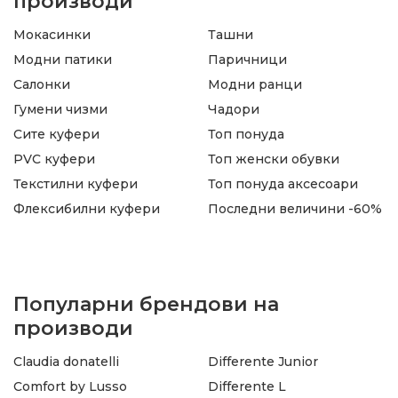
производи
Мокасинки
Ташни
Модни патики
Паричници
Салонки
Модни ранци
Гумени чизми
Чадори
Сите куфери
Топ понуда
PVC куфери
Топ женски обувки
Текстилни куфери
Топ понуда аксесоари
Флексибилни куфери
Последни величини -60%
Популарни брендови на
производи
Claudia donatelli
Differente Junior
Comfort by Lusso
Differente L