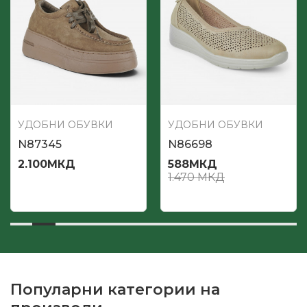
УДОБНИ ОБУВКИ
УДОБНИ ОБУВКИ
N87345
N86698
2.100
МКД
588
МКД
1.470
МКД
Популарни категории на