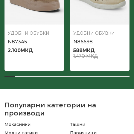
УДОБНИ ОБУВКИ
УДОБНИ ОБУВКИ
N87345
N86698
2.100
МКД
588
МКД
1.470
МКД
Популарни категории на
производи
Мокасинки
Ташни
Модни патики
Паричници