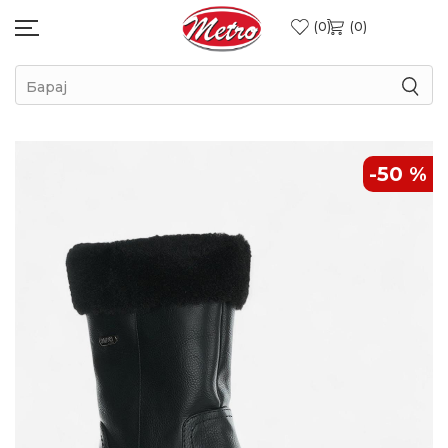
0
0
Барај
-50
%