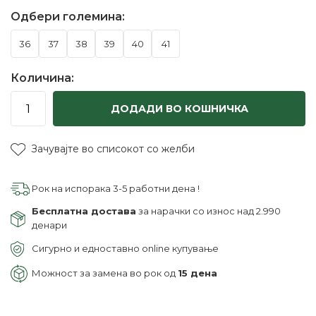
Одбери големина:
36
37
38
39
40
41
Количина:
ДОДАДИ ВО КОШНИЧКА
Зачувајте во списокот со желби
Рок на испорака 3-5 работни дена !
Бесплатна достава
за нарачки со износ над 2.990
денари
Сигурно и едноставно online купување
Можност за замена во рок од
15 дена