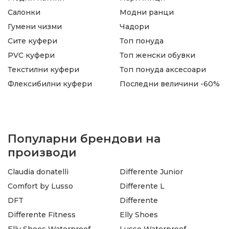
Салонки
Модни ранци
Гумени чизми
Чадори
Сите куфери
Топ понуда
PVC куфери
Топ женски обувки
Текстилни куфери
Топ понуда аксесоари
Флексибилни куфери
Последни величини -60%
Популарни брендови на
производи
Claudia donatelli
Differente Junior
Comfort by Lusso
Differente L
DFT
Differente
Differente Fitness
Elly Shoes
Elly Shoes Waterproof
Lusso Waterproof