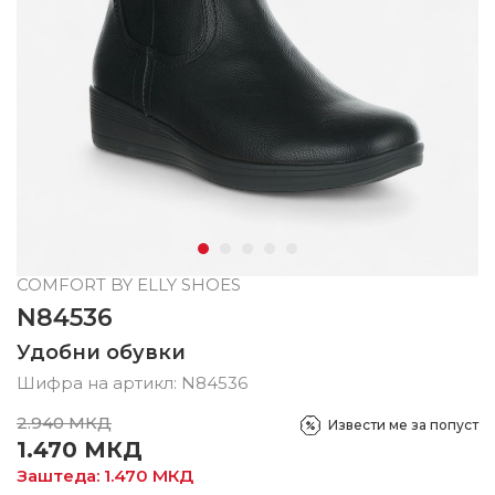
COMFORT BY ELLY SHOES
N84536
Удобни обувки
Шифра на артикл:
N84536
2.940
МКД
Извести ме за попуст
1.470
МКД
Заштеда:
1.470
МКД