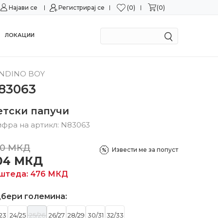
0
0
Најави се
Можност за замена во рок од 15 дена!
Регистрирај се
Сигурн
ЛОКАЦИИ
NDINO BOY
83063
етски папучи
фра на артикл:
N83063
0
МКД
Извести ме за попуст
04
МКД
штеда:
476
МКД
бери големина:
23
24/25
25/26
26/27
28/29
30/31
32/33