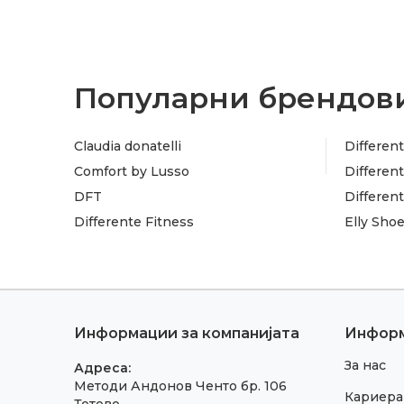
Популарни брендови
Claudia donatelli
Different
Comfort by Lusso
Different
DFT
Differen
Differente Fitness
Elly Sho
Информации за компанијата
Инфор
За нас
Адреса:
Методи Андонов Ченто бр. 106
Кариера