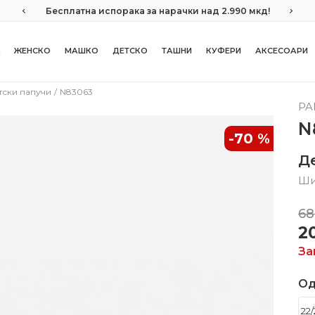
Бесплатна испорака за нарачки над 2.990 мкд!
ЖЕНСКО
МАШКО
ДЕТСКО
ТАШНИ
КУФЕРИ
АКСЕСОАРИ
тски папучи
N83063
PA
N
-70
%
Д
Ши
68
2
За
Од
22/