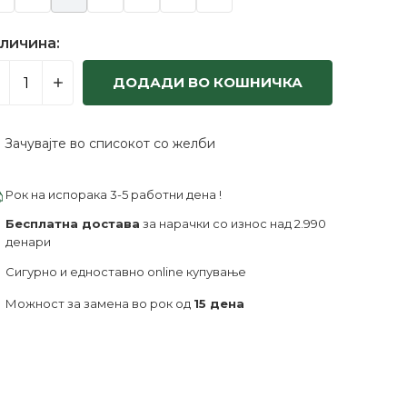
личина:
ДОДАДИ ВО КОШНИЧКА
Зачувајте во списокот со желби
Рок на испорака 3-5 работни дена !
Бесплатна достава
за нарачки со износ над 2.990
денари
Сигурно и едноставно online купување
Можност за замена во рок од
15 дена