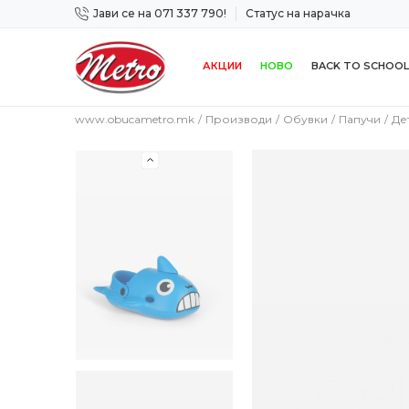
Јави се на 071 337 790!
Статус на нарачка
 дена!
Сигурно плаќање со платежна картичка!
АКЦИИ
НОВО
BACK TO SCHOOL
www.obucametro.mk
Производи
Обувки
Папучи
Де