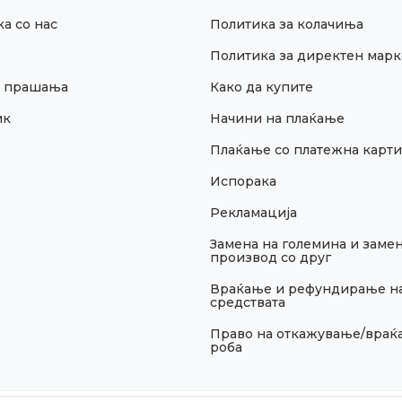
а со нас
Политика за колачиња
Политика за директен марк
и прашања
Како да купите
ик
Начини на плаќање
Плаќање со платежна карти
Испорака
Рекламација
Замена на големина и замен
производ со друг
Враќање и рефундирање н
средствата
Право на откажување/враќ
роба