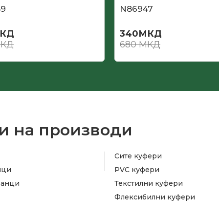
59
N86947
КД
340
МКД
КД
680
МКД
и на производи
Сите куфери
ици
PVC куфери
ранци
Текстилни куфери
Флексибилни куфери