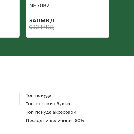
N87082
N867
340
МКД
272
680
МКД
680
Топ понуда
Топ женски обувки
Топ понуда аксесоари
Последни величини -60%