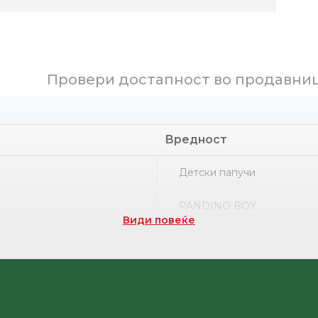
Провери достапност во продавни
Вредност
Детски папучи
PANDINO BOY
Види повеќе
Етилвинилацетат
НРК
Етилвинилацетат