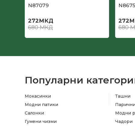
N87079
N867
272
МКД
272
М
680
МКД
680
М
Популарни категори
Мокасинки
Ташни
Модни патики
Паричн
Салонки
Модни 
Гумени чизми
Чадори