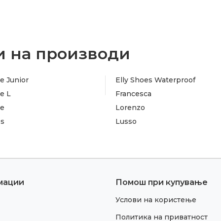
 на производи
e Junior
Elly Shoes Waterproof
e L
Francesca
te
Lorenzo
es
Lusso
мации
Помош при купување
Услови на користење
Политика на приватност