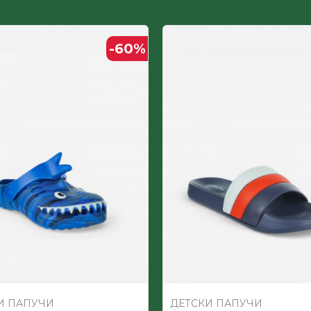
ДЕТСКИ
-60
%
Етилвинилацетат
И ПАПУЧИ
ДЕТСКИ ПАПУЧИ