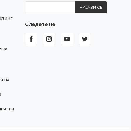
НАЈАВИ СЕ
етинг
Следете не
чка
а на
а
ање на