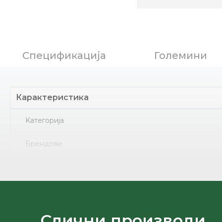
Спецификација
Големини
Карактеристика
Kатегорија
Брендови
Ѓон
Земја на потекло
Лице
Слични производи