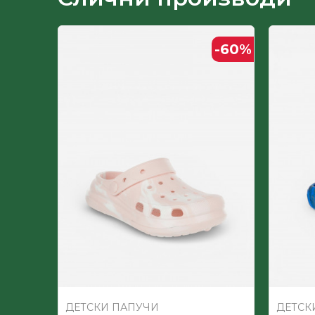
Пол
-60
%
-60
%
Постава
ДЕТСКИ ПАПУЧИ
ДЕТСК