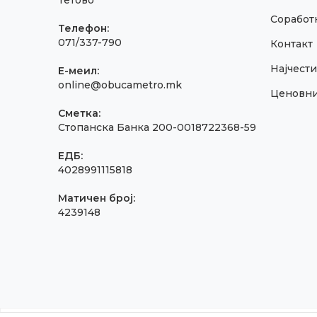
Тетово
Соработк
Телефон:
071/337-790
Контакт
Најчест
E-меил:
online@obucametro.mk
Ценовн
Сметка:
Стопанска Банка 200-0018722368-59
ЕДБ:
4028991115818
Матичен број:
4239148