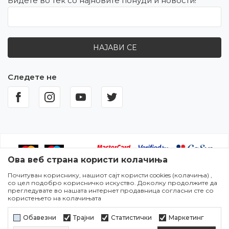
Бидете во тек со најновите понуди и новости!
НАЈАВИ СЕ
Следете не
Ова веб страна користи колачиња
Почитуван кориснику, нашиот сајт користи cookies (колачиња) ,
Настојуваме да бидеме што попрецизни во описот на
со цел подобро корисничко искуство. Доколку продолжите да
производите,прикажувањето на сликите и самите цени,но не
прегледувате во нашата интернет продавница согласни сте со
можеме да гарантираме дека сите информации се комплетни и
користењето на колачињата
без грешки. Сите артикли прикажани на сајтот се дел од нашата
понуда и не подразбира дека сите се достапни во секој момент.
Обавезни
Трајни
Статистички
Маркетинг
Достапноста на производите може да се провери во некој од