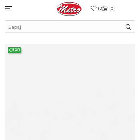
0
0
Барај
ТОП