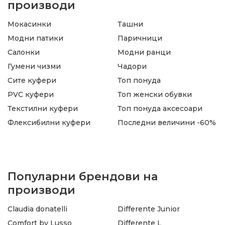
производи
Мокасинки
Ташни
Модни патики
Паричници
Салонки
Модни ранци
Гумени чизми
Чадори
Сите куфери
Топ понуда
PVC куфери
Топ женски обувки
Текстилни куфери
Топ понуда аксесоари
Флексибилни куфери
Последни величини -60%
Популарни брендови на
производи
Claudia donatelli
Differente Junior
Comfort by Lusso
Differente L