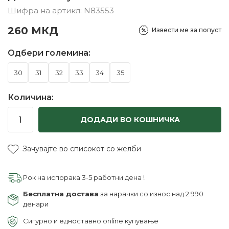
Шифра на артикл:
N83553
260
МКД
Извести ме за попуст
Одбери големина:
30
31
32
33
34
35
Количина:
ДОДАДИ ВО КОШНИЧКА
Зачувајте во списокот со желби
Рок на испорака 3-5 работни дена !
Бесплатна достава
за нарачки со износ над 2.990
денари
Сигурно и едноставно online купување