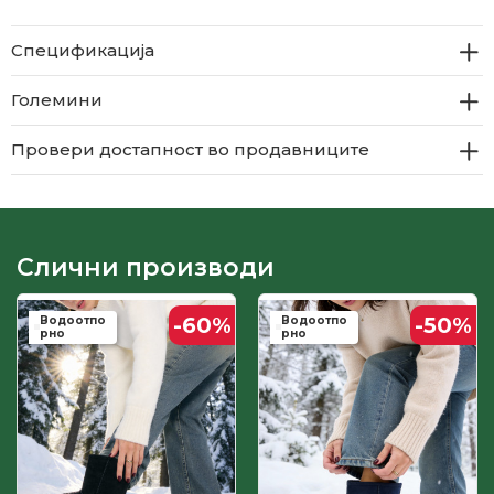
Спецификација
Големини
Провери достапност во продавниците
Слични производи
-60
%
-50
%
Водоотпо
Водоотпо
рно
рно