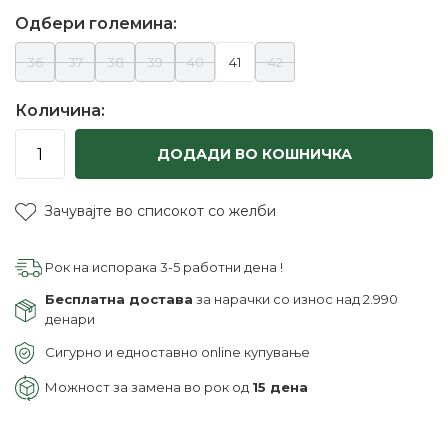
Одбери големина:
36
37
38
39
40
41
42
Количина:
ДОДАДИ ВО КОШНИЧКА
Зачувајте во списокот со желби
Рок на испорака 3-5 работни дена !
Бесплатна достава
за нарачки со износ над 2.990
денари
Сигурно и едноставно online купување
Можност за замена во рок од
15 дена