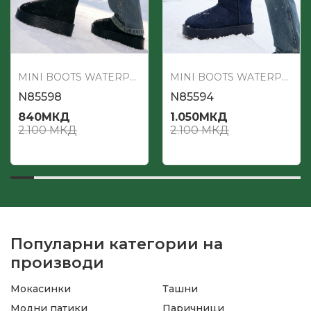
MINI BOOTS WATERPROOF
MINI BOOTS WATERPROOF
N85598
N85594
840
МКД
1.050
МКД
2.100
МКД
2.100
МКД
Популарни категории на
производи
Мокасинки
Ташни
Модни патики
Паричници