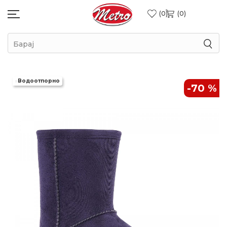
0
0
Барај
Водоотпорно
-70
%