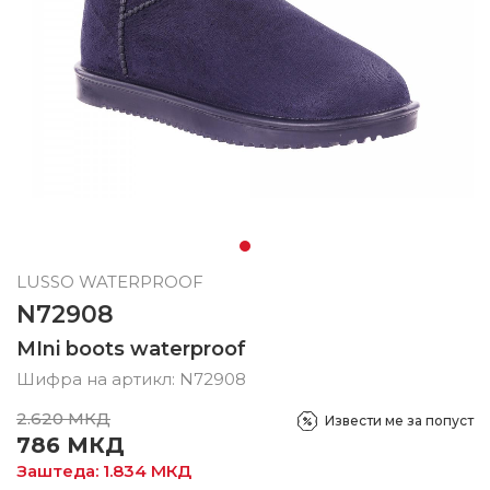
LUSSO WATERPROOF
N72908
MIni boots waterproof
Шифра на артикл:
N72908
2.620
МКД
Извести ме за попуст
786
МКД
Заштеда:
1.834
МКД