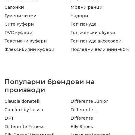
Салонки
Модни ранци
Гумени чизми
Чадори
Сите куфери
Топ понуда
PVC куфери
Топ женски обувки
Текстилни куфери
Топ понуда аксесоари
Флексибилни куфери
Последни величини -60%
Популарни брендови на
производи
Claudia donatelli
Differente Junior
Comfort by Lusso
Differente L
DFT
Differente
Differente Fitness
Elly Shoes
Elly Shoes Waterproof
Lusso Waterproof