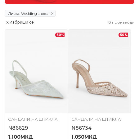
Листа: Wedding shoes
Избриши се
8
производи
-50
%
-50
%
САНДАЛИ НА ШТИКЛА
САНДАЛИ НА ШТИКЛА
N86629
N86734
1.100
МКД
1.050
МКД