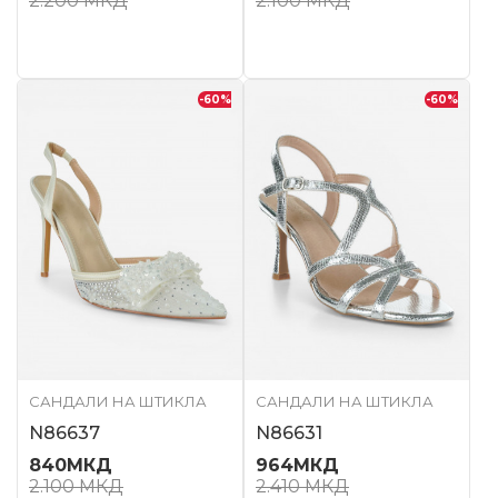
2.200
МКД
2.100
МКД
-60
%
-60
%
САНДАЛИ НА ШТИКЛА
САНДАЛИ НА ШТИКЛА
N86637
N86631
840
МКД
964
МКД
2.100
МКД
2.410
МКД