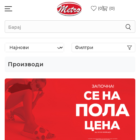
0
0
Барај
Филтри
Производи