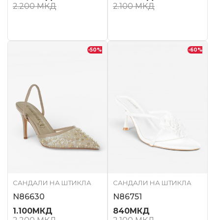
2.200
МКД
2.100
МКД
-50
%
-60
%
САНДАЛИ НА ШТИКЛА
САНДАЛИ НА ШТИКЛА
N86630
N86751
1.100
МКД
840
МКД