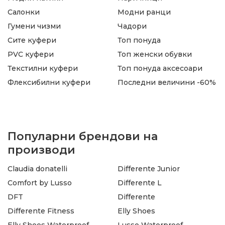
Салонки
Модни ранци
Гумени чизми
Чадори
Сите куфери
Топ понуда
PVC куфери
Топ женски обувки
Текстилни куфери
Топ понуда аксесоари
Флексибилни куфери
Последни величини -60%
Популарни брендови на
производи
Claudia donatelli
Differente Junior
Comfort by Lusso
Differente L
DFT
Differente
Differente Fitness
Elly Shoes
Elly Shoes Waterproof
Lusso Waterproof