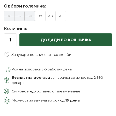
Одбери големина:
36
37
38
39
40
41
Количина:
ДОДАДИ ВО КОШНИЧКА
Зачувајте во списокот со желби
Рок на испорака 3-5 работни дена !
Бесплатна достава
за нарачки со износ над 2.990
денари
Сигурно и едноставно online купување
Можност за замена во рок од
15 дена