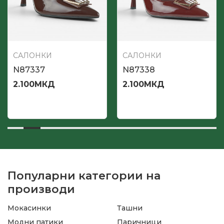
САЛОНКИ
САЛОНКИ
N87337
N87338
2.100
МКД
2.100
МКД
Популарни категории на
производи
Мокасинки
Ташни
Модни патики
Паричници