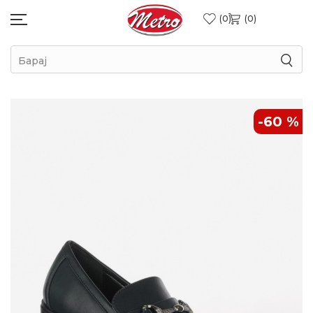
0
0
Барај
-60
%