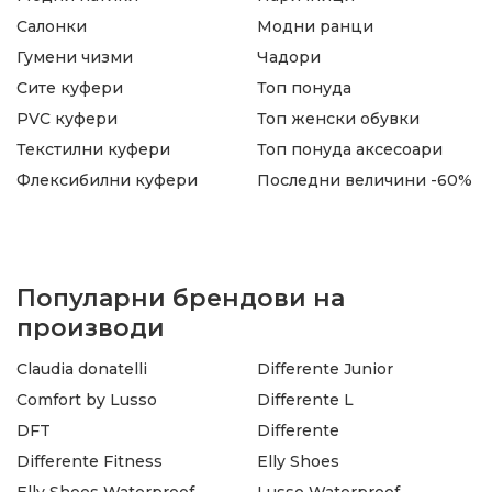
Салонки
Модни ранци
Гумени чизми
Чадори
Сите куфери
Топ понуда
PVC куфери
Топ женски обувки
Текстилни куфери
Топ понуда аксесоари
Флексибилни куфери
Последни величини -60%
Популарни брендови на
производи
Claudia donatelli
Differente Junior
Comfort by Lusso
Differente L
DFT
Differente
Differente Fitness
Elly Shoes
Elly Shoes Waterproof
Lusso Waterproof