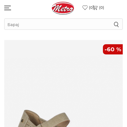
0
0
Барај
-60
%