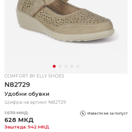
COMFORT BY ELLY SHOES
N82729
Удобни обувки
Шифра на артикл:
N82729
1.570
МКД
Извести ме за попуст
628
МКД
Заштеда:
942
МКД