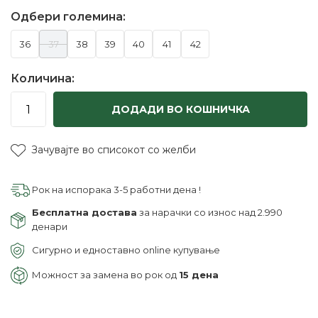
Одбери големина:
36
37
38
39
40
41
42
Количина:
ДОДАДИ ВО КОШНИЧКА
Зачувајте во списокот со желби
Рок на испорака 3-5 работни дена !
Бесплатна достава
за нарачки со износ над 2.990
денари
Сигурно и едноставно online купување
Можност за замена во рок од
15 дена