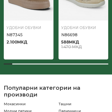
УДОБНИ ОБУВКИ
УДОБНИ ОБУВКИ
N87345
N86698
2.100
МКД
588
МКД
1.470
МКД
Популарни категории на
производи
Мокасинки
Ташни
Модни патики
Паричници