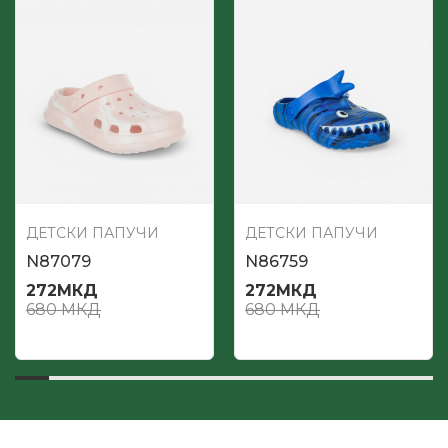
ДЕТСКИ ПАПУЧИ
ДЕТСКИ ПАПУЧИ
N87079
N86759
272
МКД
272
МКД
680
МКД
680
МКД