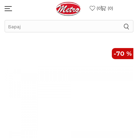
0
0
Барај
-70
%