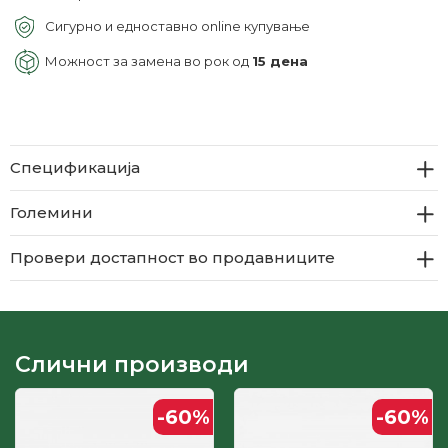
Сигурно и едноставно online купување
Можност за замена во рок од
15 дена
Спецификација
Големини
Провери достапност во продавниците
Слични производи
-60
%
-60
%