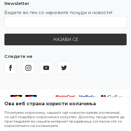
Newsletter
Бидете во тек со најновите понуди и новости!
НАЈАВИ СЕ
Следете не
Ова веб страна користи колачиња
Почитуван кориснику, нашиот сајт користи cookies (колачиња) ,
Настојуваме да бидеме што попрецизни во описот на
со цел подобро корисничко искуство. Доколку продолжите да
производите,прикажувањето на сликите и самите цени,но не
прегледувате во нашата интернет продавница согласни сте со
можеме да гарантираме дека сите информации се комплетни и
користењето на колачињата
без грешки. Сите артикли прикажани на сајтот се дел од нашата