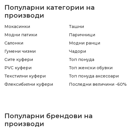
Популарни категории на
производи
Мокасинки
Ташни
Модни патики
Паричници
Салонки
Модни ранци
Гумени чизми
Чадори
Сите куфери
Топ понуда
PVC куфери
Топ женски обувки
Текстилни куфери
Топ понуда аксесоари
Флексибилни куфери
Последни величини -60%
Популарни брендови на
производи