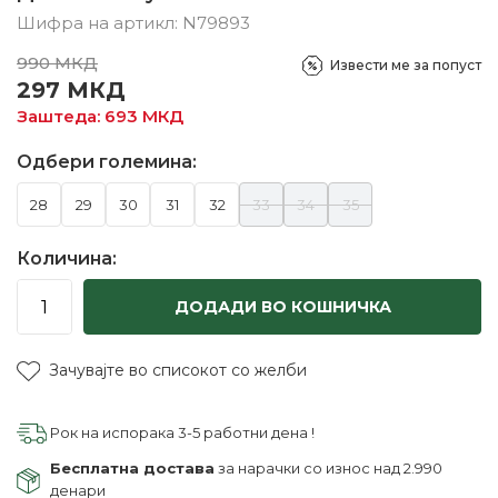
Шифра на артикл:
N79893
990
МКД
Извести ме за попуст
297
МКД
Заштеда:
693
МКД
Одбери големина:
28
29
30
31
32
33
34
35
Количина:
ДОДАДИ ВО КОШНИЧКА
Зачувајте во списокот со желби
Рок на испорака 3-5 работни дена !
Бесплатна достава
за нарачки со износ над 2.990
денари