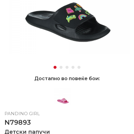
Достапно во повеќе бои:
PANDINO GIRL
N79893
Детски папучи