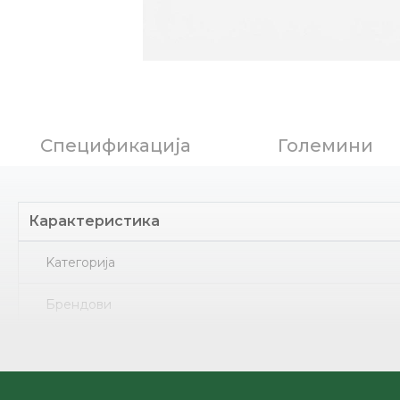
Спецификација
Големини
Карактеристика
Kатегорија
Брендови
Ѓон
Земја на потекло