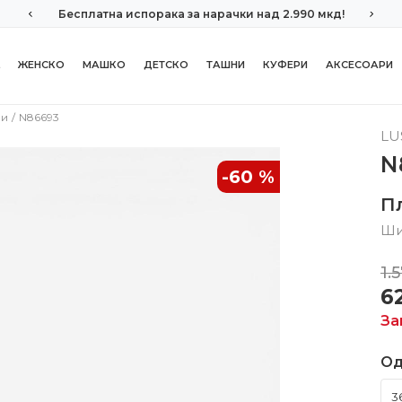
Бесплатна испорака за нарачки над 2.990 мкд!
ЖЕНСКО
МАШКО
ДЕТСКО
ТАШНИ
КУФЕРИ
АКСЕСОАРИ
ли
N86693
LU
N
-60
%
П
Ши
1.
6
За
Од
3