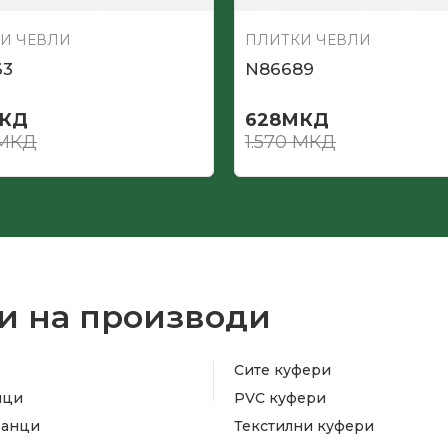
И ЧЕВЛИ
ПЛИТКИ ЧЕВЛИ
63
N86689
КД
628
МКД
МКД
1.570
МКД
и на производи
Сите куфери
ици
PVC куфери
ранци
Текстилни куфери