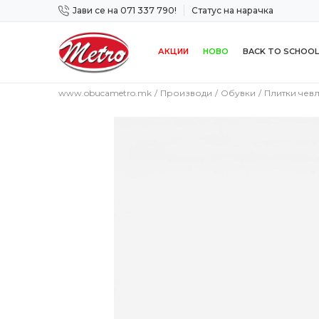
Јави се на 071 337 790!
Статус на нарачка
 дена!
Сигурно плаќање со платежна картичка!
АКЦИИ
НОВО
BACK TO SCHOOL
www.obucametro.mk
Производи
Обувки
Плитки чев