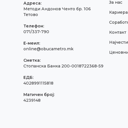
За нас
Адреса:
Методи Андонов Ченто бр. 106
Кариера
Тетово
Соработк
Телефон:
071/337-790
Контакт
Најчест
E-меил:
online@obucametro.mk
Ценовн
Сметка:
Стопанска Банка 200-0018722368-59
ЕДБ:
4028991115818
Матичен број:
4239148