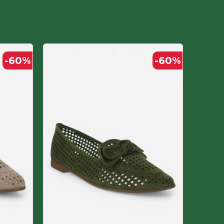
-60
%
-60
%