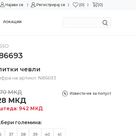
0
0
Најави се
Можност за замена во рок од 15 дена!
Регистрирај се
Сигурн
ЛОКАЦИИ
SSO
86693
литки чевли
фра на артикл:
N86693
570
МКД
Извести ме за попуст
28
МКД
штеда:
942
МКД
бери големина:
6
37
38
39
40
41