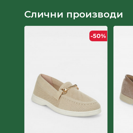
Лице
Слични производи
Пол
-50
%
-50
%
Постава