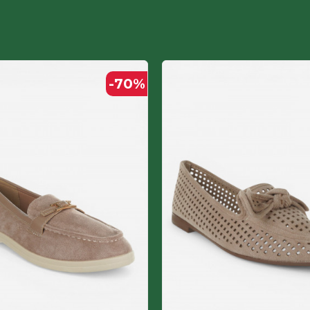
Текстил-микрофибер
ЖЕНСКИ
-70
%
Полиуретан ламинат