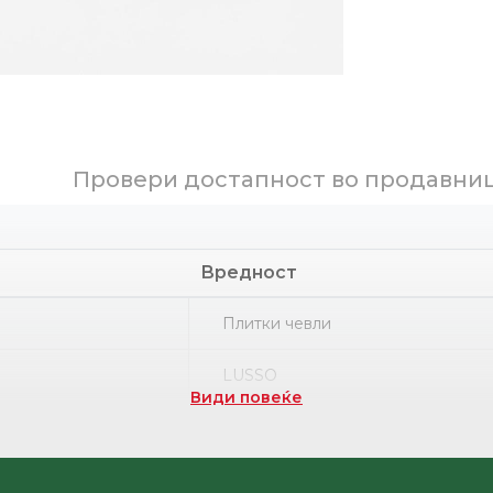
Провери достапност во продавни
Вредност
Плитки чевли
LUSSO
Види повеќе
Термопластична гума
НРК