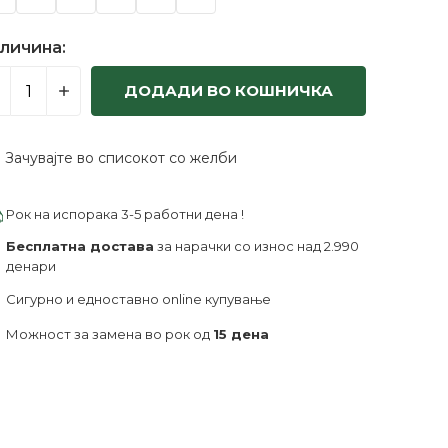
личина:
ДОДАДИ ВО КОШНИЧКА
Зачувајте во списокот со желби
Рок на испорака 3-5 работни дена !
Бесплатна достава
за нарачки со износ над 2.990
денари
Сигурно и едноставно online купување
Можност за замена во рок од
15 дена