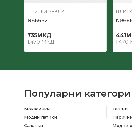
ПЛИТКИ ЧЕВЛИ
ПЛИТК
N86662
N866
735
МКД
441
М
1.470
МКД
1.470
Популарни категори
Мокасинки
Ташни
Модни патики
Паричн
Салонки
Модни 