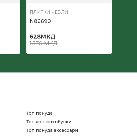
ПЛИТКИ ЧЕВЛИ
ПЛИТ
N86690
N866
628
МКД
628
1.570
МКД
1.570
Топ понуда
Топ женски обувки
Топ понуда аксесоари