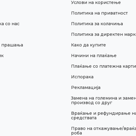
Услови на користење
Политика на приватност
а со нас
Политика за колачиња
Политика за директен марк
и прашања
Како да купите
ик
Начини на плаќање
Плаќање со платежна карти
Испорака
Рекламација
Замена на големина и замен
производ со друг
Враќање и рефундирање н
средствата
Право на откажување/враќ
роба