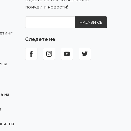
понуди и новости!
НАЈАВИ СЕ
етинг
Следете не
чка
а на
а
ање на