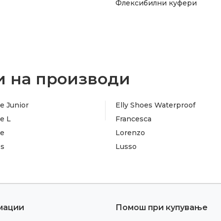
Флексибилни куфери
 на производи
e Junior
Elly Shoes Waterproof
e L
Francesca
te
Lorenzo
es
Lusso
мации
Помош при купување