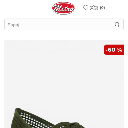
0
0
Барај
-60
%