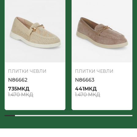
ПЛИТКИ ЧЕВЛИ
ПЛИТКИ ЧЕВЛИ
N86662
N86663
735
МКД
441
МКД
1.470
МКД
1.470
МКД