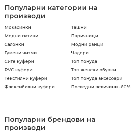
Популарни категории на
производи
Мокасинки
Ташни
Модни патики
Паричници
Салонки
Модни ранци
Гумени чизми
Чадори
Сите куфери
Топ понуда
PVC куфери
Топ женски обувки
Текстилни куфери
Топ понуда аксесоари
Флексибилни куфери
Последни величини -60%
Популарни брендови на
производи