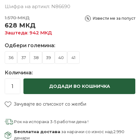
Шифра на артикл:
N86690
1.570
МКД
Извести ме за попуст
628
МКД
Заштеда:
942
МКД
Одбери големина:
36
37
38
39
40
41
Количина:
ДОДАДИ ВО КОШНИЧКА
Зачувајте во списокот со желби
Рок на испорака 3-5 работни дена !
Бесплатна достава
за нарачки со износ над 2.990
денари