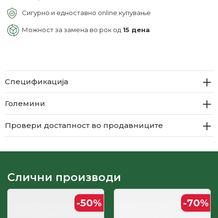
Сигурно и едноставно online купување
Можност за замена во рок од
15 дена
Спецификација
Големини
Провери достапност во продавниците
Слични производи
-50
%
-70
%