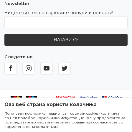
Newsletter
Бидете во тек со најновите понуди и новости!
НАЈАВИ СЕ
Следете не
Ова веб страна користи колачиња
Почитуван кориснику, нашиот сајт користи cookies (колачиња) ,
Настојуваме да бидеме што попрецизни во описот на
со цел подобро корисничко искуство. Доколку продолжите да
производите,прикажувањето на сликите и самите цени,но не
прегледувате во нашата интернет продавница согласни сте со
можеме да гарантираме дека сите информации се комплетни и
користењето на колачињата
без грешки. Сите артикли прикажани на сајтот се дел од нашата