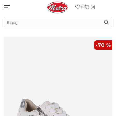
0
0
Барај
-70
%