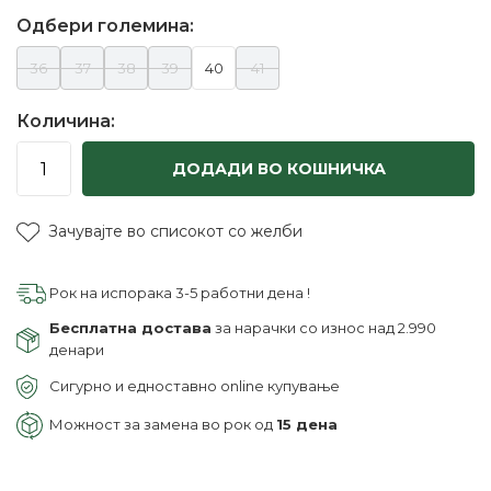
Одбери големина:
36
37
38
39
40
41
Количина:
ДОДАДИ ВО КОШНИЧКА
Зачувајте во списокот со желби
Рок на испорака 3-5 работни дена !
Бесплатна достава
за нарачки со износ над 2.990
денари
Сигурно и едноставно online купување
Можност за замена во рок од
15 дена