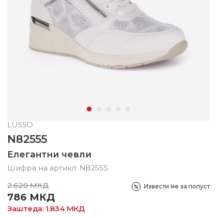
LUSSO
N82555
Елегантни чевли
Шифра на артикл:
N82555
2.620
МКД
Извести ме за попуст
786
МКД
Заштеда:
1.834
МКД