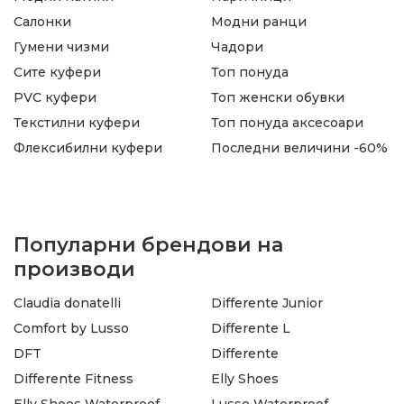
Салонки
Модни ранци
Гумени чизми
Чадори
Сите куфери
Топ понуда
PVC куфери
Топ женски обувки
Текстилни куфери
Топ понуда аксесоари
Флексибилни куфери
Последни величини -60%
Популарни брендови на
производи
Claudia donatelli
Differente Junior
Comfort by Lusso
Differente L
DFT
Differente
Differente Fitness
Elly Shoes
Elly Shoes Waterproof
Lusso Waterproof