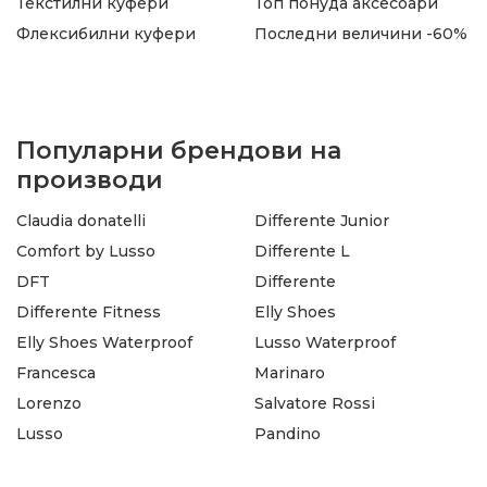
Текстилни куфери
Топ понуда аксесоари
Флексибилни куфери
Последни величини -60%
Популарни брендови на
производи
Claudia donatelli
Differente Junior
Comfort by Lusso
Differente L
DFT
Differente
Differente Fitness
Elly Shoes
Elly Shoes Waterproof
Lusso Waterproof
Francesca
Marinaro
Lorenzo
Salvatore Rossi
Lusso
Pandino