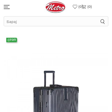
0
0
Барај
ТОП