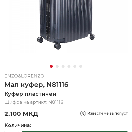
ENZO&LORENZO
Мал куфер, N81116
Куфер пластичен
Шифра на артикл:
N81116
2.100
МКД
Извести ме за попуст
Количина: