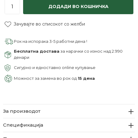
ДОДАДИ ВО КОШНИЧКА
Зачувајте во списокот со желби
Рок на испорака 3-5 работни дена !
Бесплатна достава
за нарачки со износ над 2.990
денари
Сигурно и едноставно online купување
Можност за замена во рок од
15 дена
За производот
Спецификација