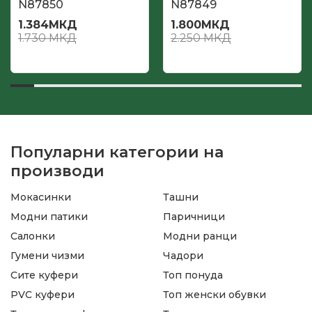
N87850
N87849
1.384
МКД
1.800
МКД
1.730
МКД
2.250
МКД
Популарни категории на
производи
Мокасинки
Ташни
Модни патики
Паричници
Салонки
Модни ранци
Гумени чизми
Чадори
Сите куфери
Топ понуда
PVC куфери
Топ женски обувки