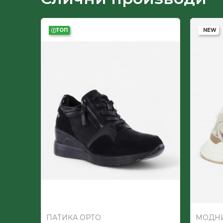
Лице
ТОП
NEW
-50
%
Пол
Постава
ПАТИКА ОРТО
МОДНИ