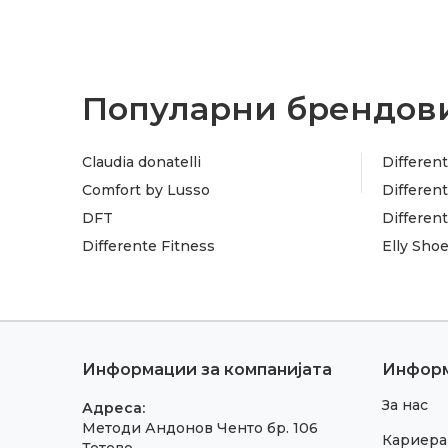
Популарни брендови
Claudia donatelli
Different
Comfort by Lusso
Different
DFT
Differen
Differente Fitness
Elly Sho
Информации за компанијата
Инфор
За нас
Адреса:
Методи Андонов Ченто бр. 106
Кариера