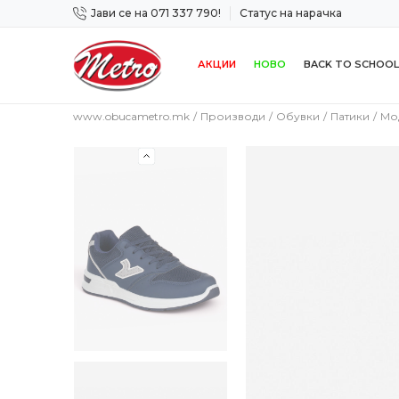
Јави се на 071 337 790!
Статус на нарачка
 дена!
Сигурно плаќање со платежна картичка!
АКЦИИ
НОВО
BACK TO SCHOOL
www.obucametro.mk
Производи
Обувки
Патики
Мо