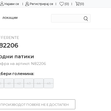
0
0
Најави се
Можност за замена во рок од 15 дена!
Регистрирај се
Сигурн
ЛОКАЦИИ
FFERENTE
82206
одни патики
фра на артикл:
N82206
бери големина:
0
41
42
43
44
45
ПРОИЗВОДОТ ПОВЕЌЕ НЕ Е ДОСТАПЕН