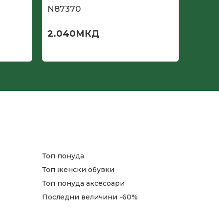
N87370
N873
2.040
МКД
2.04
Топ понуда
Топ женски обувки
Топ понуда аксесоари
Последни величини -60%