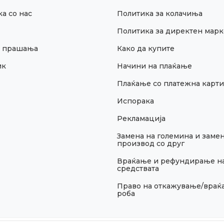
а со нас
Политика за колачиња
Политика за директен марк
и прашања
Како да купите
ик
Начини на плаќање
Плаќање со платежна карти
Испорака
Рекламација
Замена на големина и замен
производ со друг
Враќање и рефундирање н
средствата
Право на откажување/враќ
роба