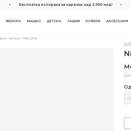
Бесплатна испорака за нарачки над 2.990 мкд!
ЖЕНСКО
МАШКО
ДЕТСКО
ТАШНИ
КУФЕРИ
АКСЕСОАРИ
дни патики
N82206
DI
N
М
Ши
Од
4