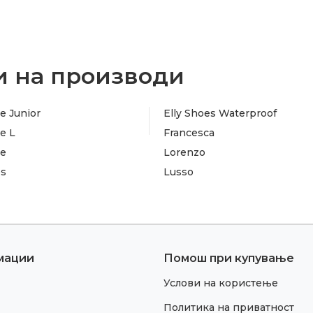
 на производи
e Junior
Elly Shoes Waterproof
e L
Francesca
te
Lorenzo
es
Lusso
мации
Помош при купување
Услови на користење
Политика на приватност