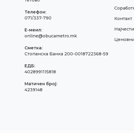
Тетово
Соработк
Телефон:
071/337-790
Контакт
Најчест
E-меил:
online@obucametro.mk
Ценовн
Сметка:
Стопанска Банка 200-0018722368-59
ЕДБ:
4028991115818
Матичен број:
4239148