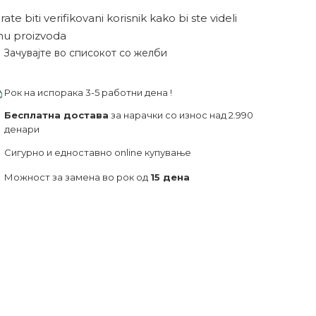
ate biti verifikovani korisnik kako bi ste videli
nu proizvoda
Зачувајте во списокот со желби
Рок на испорака 3-5 работни дена !
Бесплатна достава
за нарачки со износ над 2.990
денари
Сигурно и едноставно online купување
Можност за замена во рок од
15 дена