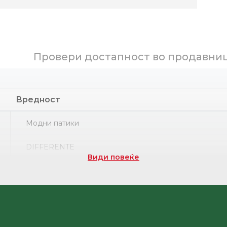
Провери достапност во продавни
Вредност
Модни патики
DIFFERENTE
Види повеќе
Part number
Поливинил хлорид
НРК