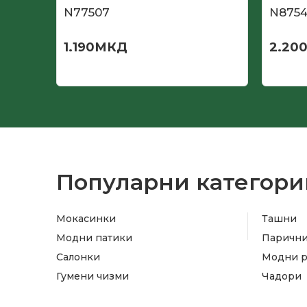
N77507
N875
1.190
МКД
2.20
Популарни категори
Мокасинки
Ташни
Модни патики
Паричн
Салонки
Модни 
Гумени чизми
Чадори