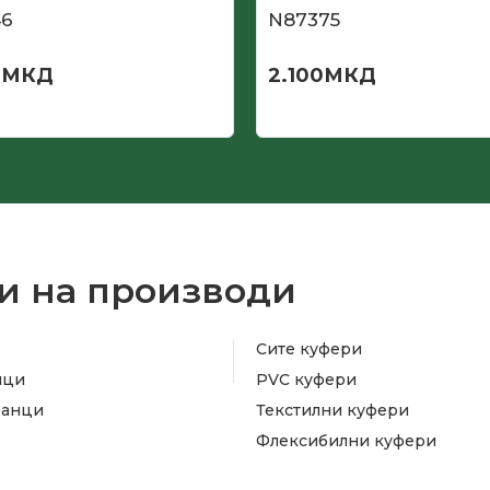
46
N87375
0
МКД
2.100
МКД
и на производи
Сите куфери
ици
PVC куфери
ранци
Текстилни куфери
Флексибилни куфери