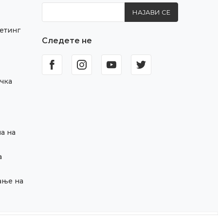
НАЈАВИ СЕ
етинг
Следете не
чка
а на
а
ање на