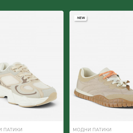
Текстил (ПЕС) + Полиуретан ламиниран
NEW
МАШКИ
Текстил пс
 ПАТИКИ
МОДНИ ПАТИКИ