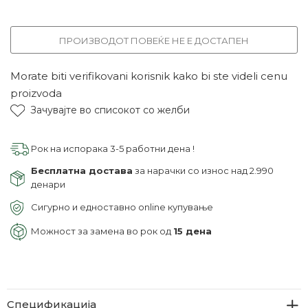
ПРОИЗВОДОТ ПОВЕЌЕ НЕ Е ДОСТАПЕН
Morate biti verifikovani korisnik kako bi ste videli cenu
proizvoda
Зачувајте во списокот со желби
Рок на испорака 3-5 работни дена !
Бесплатна достава
за нарачки со износ над 2.990
денари
Сигурно и едноставно online купување
Можност за замена во рок од
15 дена
Спецификација