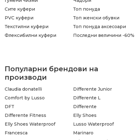
Гумени чизми
Чадори
Сите куфери
Топ понуда
PVC куфери
Топ женски обувки
Текстилни куфери
Топ понуда аксесоари
Флексибилни куфери
Последни величини -60%
Популарни брендови на
производи
Claudia donatelli
Differente Junior
Comfort by Lusso
Differente L
DFT
Differente
Differente Fitness
Elly Shoes
Elly Shoes Waterproof
Lusso Waterproof
Francesca
Marinaro