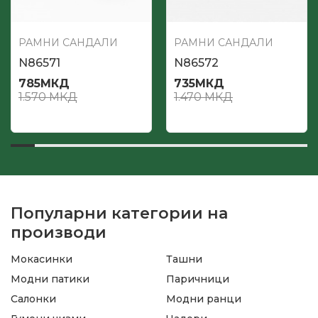
РАМНИ САНДАЛИ
РАМНИ САНДАЛИ
N86571
N86572
785
МКД
735
МКД
1.570
МКД
1.470
МКД
Популарни категории на
производи
Мокасинки
Ташни
Модни патики
Паричници
Салонки
Модни ранци