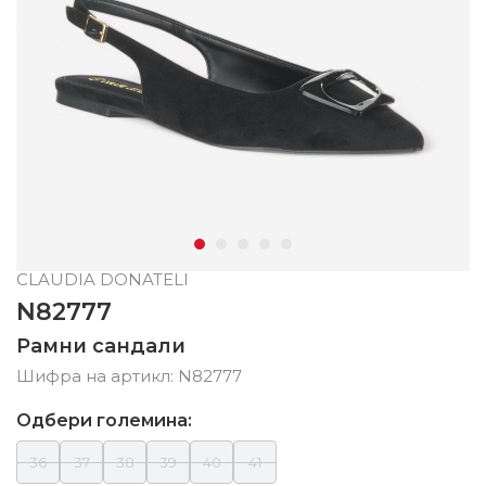
CLAUDIA DONATELI
N82777
Рамни сандали
Шифра на артикл:
N82777
Одбери големина:
36
37
38
39
40
41