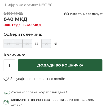
Шифра на артикл:
N86188
2.100
МКД
Извести ме за попуст
840
МКД
Заштеда:
1.260
МКД
Одбери големина:
36
37
38
39
40
41
Количина:
ДОДАДИ ВО КОШНИЧКА
Зачувајте во списокот со желби
Рок на испорака 3-5 работни дена !
Бесплатна достава
за нарачки со износ над 2.990
денари