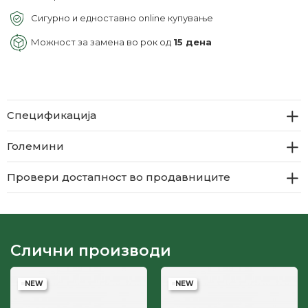
Сигурно и едноставно online купување
Можност за замена во рок од
15 дена
Спецификација
Големини
Провери достапност во продавниците
Слични производи
NEW
NEW