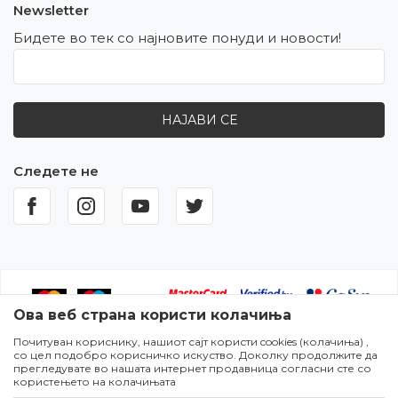
Newsletter
Бидете во тек со најновите понуди и новости!
НАЈАВИ СЕ
Следете не
Ова веб страна користи колачиња
Почитуван кориснику, нашиот сајт користи cookies (колачиња) ,
Настојуваме да бидеме што попрецизни во описот на
со цел подобро корисничко искуство. Доколку продолжите да
производите,прикажувањето на сликите и самите цени,но не
прегледувате во нашата интернет продавница согласни сте со
можеме да гарантираме дека сите информации се комплетни и
користењето на колачињата
без грешки. Сите артикли прикажани на сајтот се дел од нашата