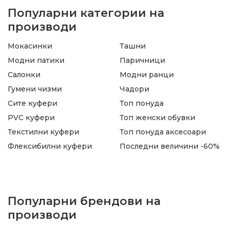
Популарни категории на
производи
Мокасинки
Ташни
Модни патики
Паричници
Салонки
Модни ранци
Гумени чизми
Чадори
Сите куфери
Топ понуда
PVC куфери
Топ женски обувки
Текстилни куфери
Топ понуда аксесоари
Флексибилни куфери
Последни величини -60%
Популарни брендови на
производи