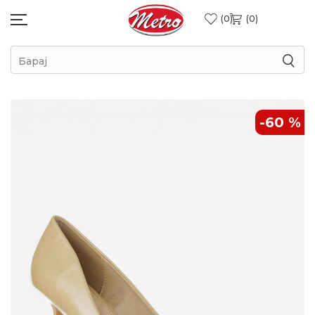
0
0
Барај
-60
%