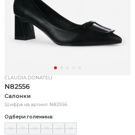
CLAUDIA DONATELI
N82556
Салонки
Шифра на артикл:
N82556
Одбери големина:
36
37
38
39
40
41