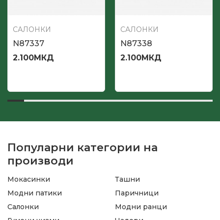
САЛОНКИ
САЛОНКИ
N87337
N87338
2.100
МКД
2.100
МКД
Популарни категории на
производи
Мокасинки
Ташни
Модни патики
Паричници
Салонки
Модни ранци