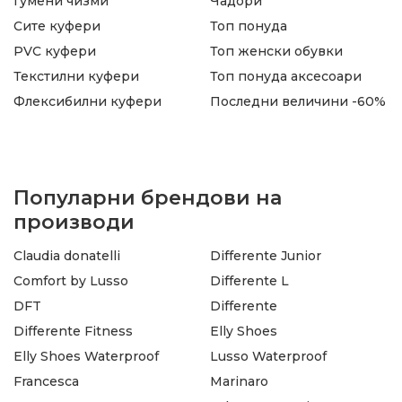
Гумени чизми
Чадори
Сите куфери
Топ понуда
PVC куфери
Топ женски обувки
Текстилни куфери
Топ понуда аксесоари
Флексибилни куфери
Последни величини -60%
Популарни брендови на
производи
Claudia donatelli
Differente Junior
Comfort by Lusso
Differente L
DFT
Differente
Differente Fitness
Elly Shoes
Elly Shoes Waterproof
Lusso Waterproof
Francesca
Marinaro