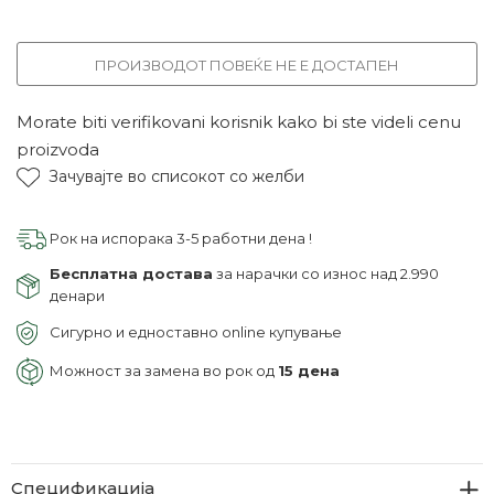
ПРОИЗВОДОТ ПОВЕЌЕ НЕ Е ДОСТАПЕН
Morate biti verifikovani korisnik kako bi ste videli cenu
proizvoda
Зачувајте во списокот со желби
Рок на испорака 3-5 работни дена !
Бесплатна достава
за нарачки со износ над 2.990
денари
Сигурно и едноставно online купување
Можност за замена во рок од
15 дена
Спецификација