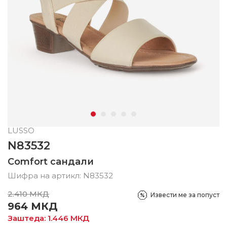
LUSSO
N83532
Comfort сандали
Шифра на артикл:
N83532
2.410
МКД
Извести ме за попуст
964
МКД
Заштеда:
1.446
МКД