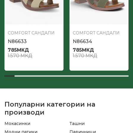
COMFORT САНДАЛИ
COMFORT САНДАЛИ
N86633
N86634
785
МКД
785
МКД
1.570
МКД
1.570
МКД
Популарни категории на
производи
Мокасинки
Ташни
Модни патики
Паричници