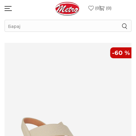
0
0
Барај
-60
%