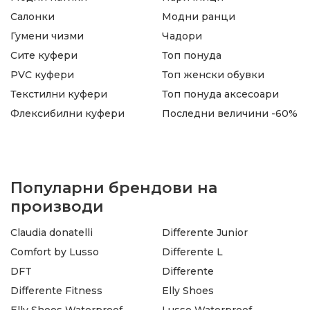
Салонки
Модни ранци
Гумени чизми
Чадори
Сите куфери
Топ понуда
PVC куфери
Топ женски обувки
Текстилни куфери
Топ понуда аксесоари
Флексибилни куфери
Последни величини -60%
Популарни брендови на
производи
Claudia donatelli
Differente Junior
Comfort by Lusso
Differente L
DFT
Differente
Differente Fitness
Elly Shoes
Elly Shoes Waterproof
Lusso Waterproof