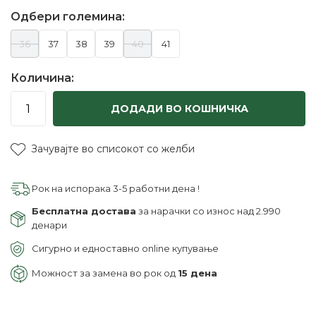
Одбери големина:
36
37
38
39
40
41
Количина:
ДОДАДИ ВО КОШНИЧКА
Зачувајте во списокот со желби
Рок на испорака 3-5 работни дена !
Бесплатна достава
за нарачки со износ над 2.990
денари
Сигурно и едноставно online купување
Можност за замена во рок од
15 дена