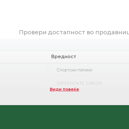
Провери достапност во продавни
Вредност
Спортски патики
DIFFERENTE JUNIOR
Види повеќе
Part number
Етилвинилацетат
НРК