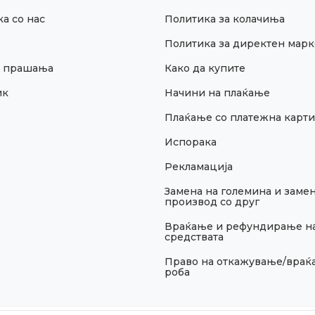
а со нас
Политика за колачиња
Политика за директен марк
и прашања
Како да купите
ик
Начини на плаќање
Плаќање со платежна карти
Испорака
Рекламација
Замена на големина и замен
производ со друг
Враќање и рефундирање н
средствата
Право на откажување/враќ
роба