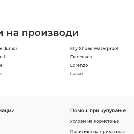
 на производи
e Junior
Elly Shoes Waterproof
e L
Francesca
te
Lorenzo
es
Lusso
мации
Помош при купување
Услови на користење
Политика на приватност