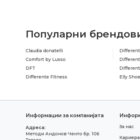
Популарни брендови
Claudia donatelli
Different
Comfort by Lusso
Different
DFT
Differen
Differente Fitness
Elly Sho
Информации за компанијата
Инфор
За нас
Адреса:
Методи Андонов Ченто бр. 106
Кариера