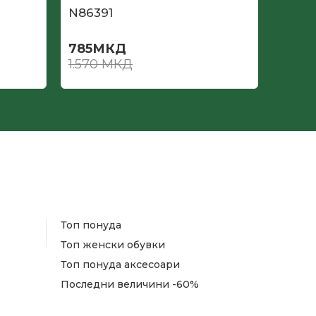
N86391
N862
785
МКД
735
М
1.570
МКД
1.470
Топ понуда
Топ женски обувки
Топ понуда аксесоари
Последни величини -60%