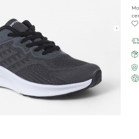
Mor
ce