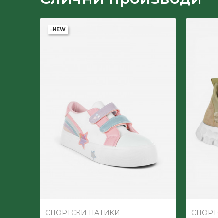
Лице
NEW
-60
%
Пол
Постава
СПОРТСКИ ПАТИКИ
СПОРТ