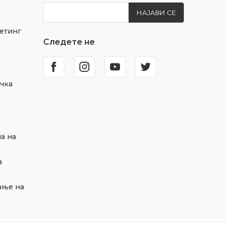
НАЈАВИ СЕ
етинг
Следете не
чка
а на
а
ање на