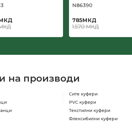
33
N86390
МКД
785
МКД
МКД
1.570
МКД
и на производи
Сите куфери
ици
PVC куфери
ранци
Текстилни куфери
Флексибилни куфери