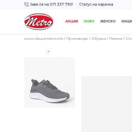
Јави се на 071 337 790!
Статус на нарачка
 дена!
Сигурно плаќање со платежна картичка!
АКЦИИ
НОВО
ЖЕНСКО
МАШ
www.obucametro.mk
Производи
Обувки
Патики
Сп