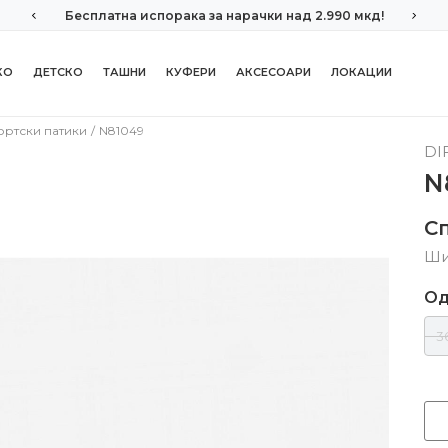
Бесплатна испорака за нарачки над 2.990 мкд!
КО
ДЕТСКО
ТАШНИ
КУФЕРИ
АКСЕСОАРИ
ЛОКАЦИИ
ортски патики
N81049
DI
N
С
Ши
Од
3