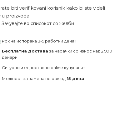
ate biti verifikovani korisnik kako bi ste videli
nu proizvoda
Зачувајте во списокот со желби
Рок на испорака 3-5 работни дена !
Бесплатна достава
за нарачки со износ над 2.990
денари
Сигурно и едноставно online купување
Можност за замена во рок од
15 дена