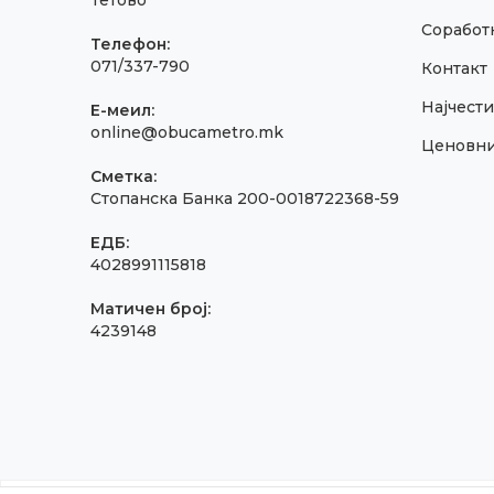
Тетово
Соработк
Телефон:
071/337-790
Контакт
Најчест
E-меил:
online@obucametro.mk
Ценовн
Сметка:
Стопанска Банка 200-0018722368-59
ЕДБ:
4028991115818
Матичен број:
4239148