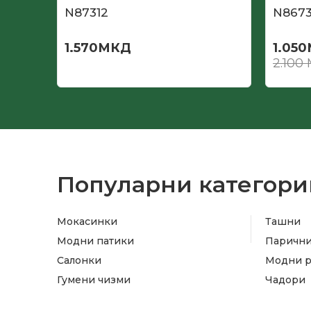
N87312
N867
1.570
МКД
1.050
2.100
Популарни категори
Мокасинки
Ташни
Модни патики
Паричн
Салонки
Модни 
Гумени чизми
Чадори