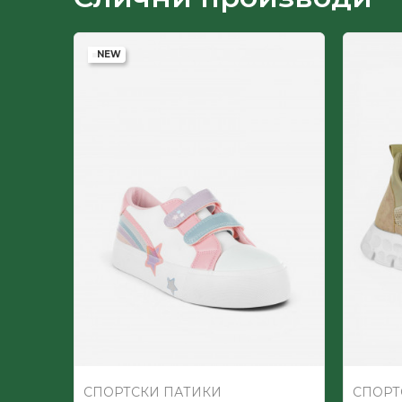
Лице
NEW
-60
%
Пол
Постава
СПОРТСКИ ПАТИКИ
СПОРТ