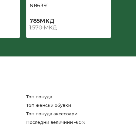
N86391
N862
785
МКД
735
М
1.570
МКД
1.470
Топ понуда
Топ женски обувки
Топ понуда аксесоари
Последни величини -60%