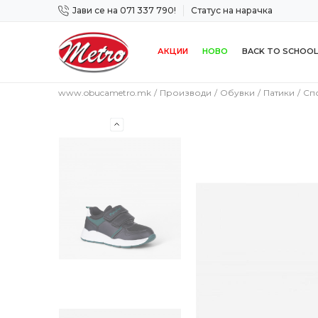
Јави се на 071 337 790!
Статус на нарачка
 дена!
Сигурно плаќање со платежна картичка!
АКЦИИ
НОВО
BACK TO SCHOOL
www.obucametro.mk
Производи
Обувки
Патики
Сп