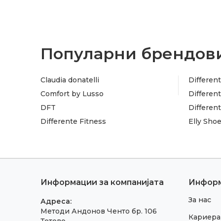
Популарни брендови
Claudia donatelli
Different
Comfort by Lusso
Different
DFT
Differen
Differente Fitness
Elly Sho
Информации за компанијата
Инфор
За нас
Адреса:
Методи Андонов Ченто бр. 106
Кариера