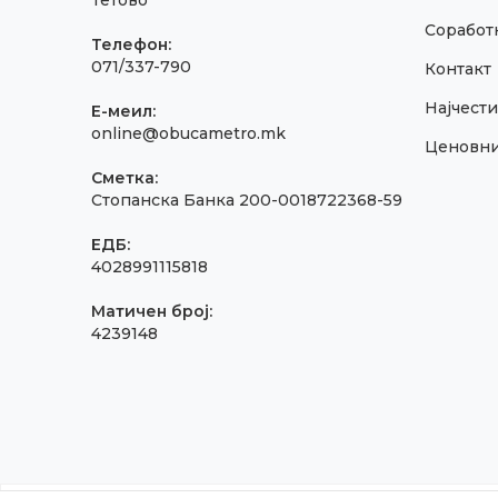
Тетово
Соработк
Телефон:
071/337-790
Контакт
Најчест
E-меил:
online@obucametro.mk
Ценовн
Сметка:
Стопанска Банка 200-0018722368-59
ЕДБ:
4028991115818
Матичен број:
4239148