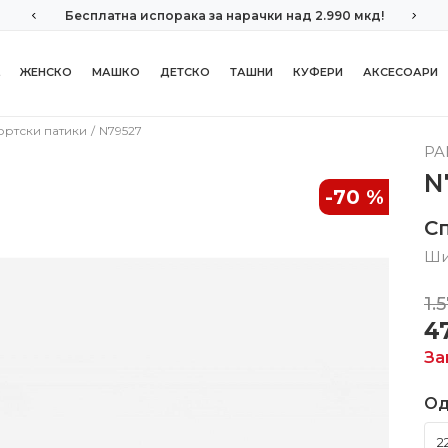
Бесплатна испорака за нарачки над 2.990 мкд!
ЖЕНСКО
МАШКО
ДЕТСКО
ТАШНИ
КУФЕРИ
АКСЕСОАРИ
ортски патики
N79527
PA
N
-70
%
С
Ши
1.
4
За
Од
2