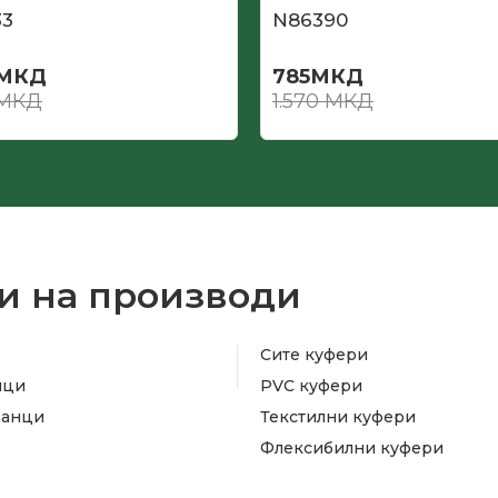
33
N86390
МКД
785
МКД
МКД
1.570
МКД
и на производи
Сите куфери
ици
PVC куфери
ранци
Текстилни куфери
Флексибилни куфери