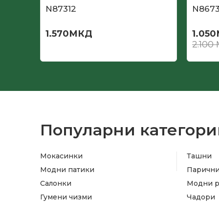
N87312
N867
1.570
МКД
1.050
2.100
Популарни категори
Мокасинки
Ташни
Модни патики
Паричн
Салонки
Модни 
Гумени чизми
Чадори