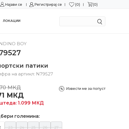
0
0
Најави се
Можност за замена во рок од 15 дена!
Регистрирај се
Сигурн
ЛОКАЦИИ
NDINO BOY
79527
портски патики
фра на артикл:
N79527
570
МКД
Извести ме за попуст
71
МКД
штеда:
1.099
МКД
бери големина:
2
23
24
25
26
27