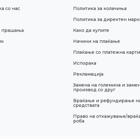
а со нас
Политика за колачиња
Политика за директен марк
и прашања
Како да купите
ик
Начини на плаќање
Плаќање со платежна карти
Испорака
Рекламација
Замена на големина и замен
производ со друг
Враќање и рефундирање н
средствата
Право на откажување/враќ
роба