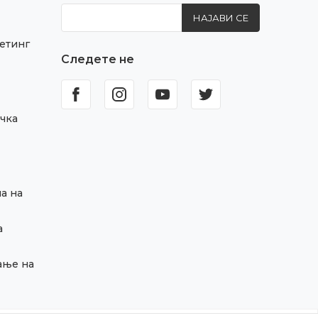
НАЈАВИ СЕ
етинг
Следете не
чка
а на
а
ање на