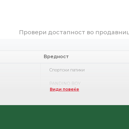
Провери достапност во продавни
Вредност
Спортски патики
PANDINO BOY
Види повеќе
Part number
Термопластична гума
НРК