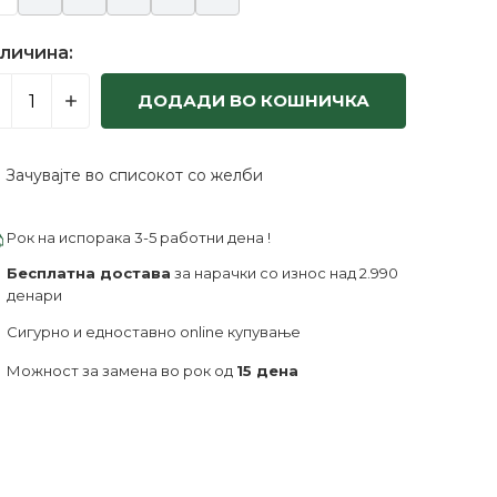
личина:
ДОДАДИ ВО КОШНИЧКА
Зачувајте во списокот со желби
Рок на испорака 3-5 работни дена !
Бесплатна достава
за нарачки со износ над 2.990
денари
Сигурно и едноставно online купување
Можност за замена во рок од
15 дена