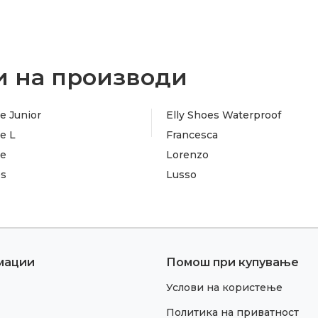
 на производи
e Junior
Elly Shoes Waterproof
e L
Francesca
te
Lorenzo
es
Lusso
мации
Помош при купување
Услови на користење
Политика на приватност