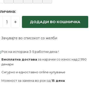
личина:
ДОДАДИ ВО КОШНИЧКА
Зачувајте во списокот со желби
Рок на испорака 3-5 работни дена !
Бесплатна достава
за нарачки со износ над 2.990
денари
Сигурно и едноставно online купување
Можност за замена во рок од
15 дена