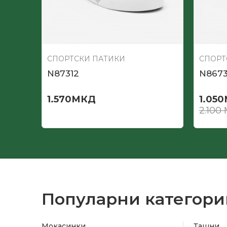
СПОРТСКИ ПАТИКИ
СПОРТ
N87312
N867
1.570
МКД
1.050
2.100
Популарни категори
Мокасинки
Ташни