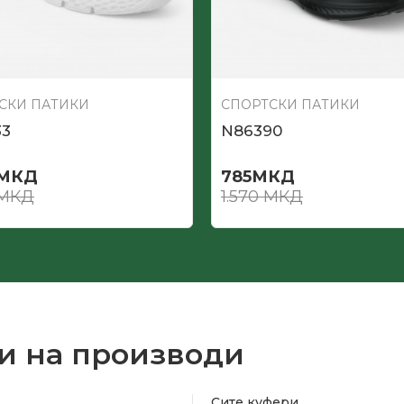
СКИ ПАТИКИ
СПОРТСКИ ПАТИКИ
33
N86390
МКД
785
МКД
МКД
1.570
МКД
и на производи
Сите куфери