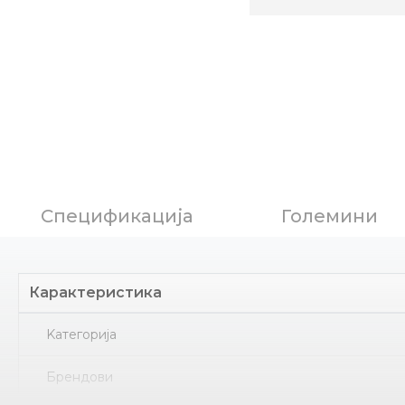
Спецификација
Големини
Карактеристика
Kатегорија
Брендови