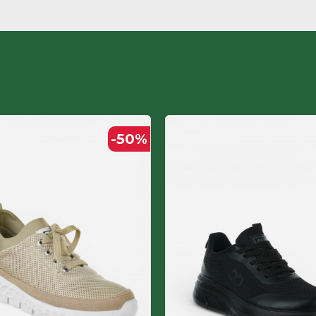
Part number
Термопластична гума
НРК
Полиуретан+текстил пс
-50
%
ДЕТСКИ
Текстил пс