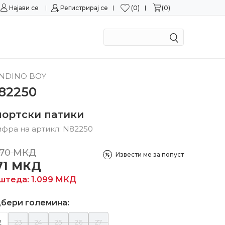
0
0
Најави се
Можност за замена во рок од 15 дена!
Регистрирај се
Сигурн
NDINO BOY
82250
портски патики
фра на артикл:
N82250
570
МКД
Извести ме за попуст
71
МКД
штеда:
1.099
МКД
бери големина:
2
23
24
25
26
27