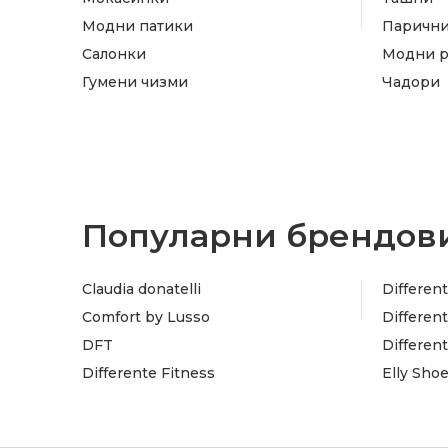
Модни патики
Паричн
Салонки
Модни 
Гумени чизми
Чадори
Популарни брендови
Claudia donatelli
Different
Comfort by Lusso
Different
DFT
Differen
Differente Fitness
Elly Sho