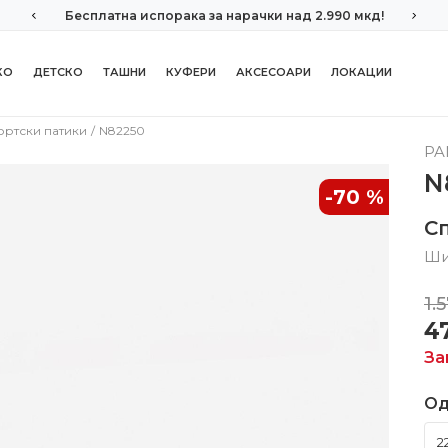
Бесплатна испорака за нарачки над 2.990 мкд!
КО
ДЕТСКО
ТАШНИ
КУФЕРИ
АКСЕСОАРИ
ЛОКАЦИИ
ортски патики
N82250
PA
N
-70
%
С
Ши
1.
4
За
Од
2