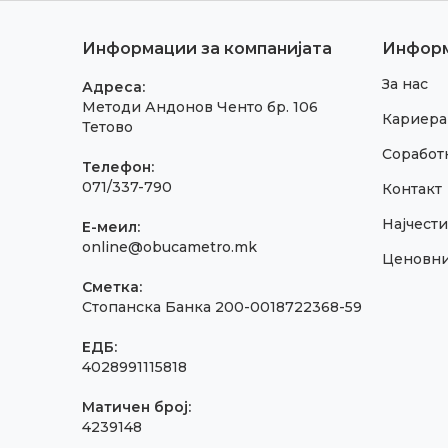
Информации за компанијата
Инфор
За нас
Адреса:
Методи Андонов Ченто бр. 106
Кариера
Тетово
Соработк
Телефон:
071/337-790
Контакт
Најчест
E-меил:
online@obucametro.mk
Ценовн
Сметка:
Стопанска Банка 200-0018722368-59
ЕДБ:
4028991115818
Матичен број:
4239148