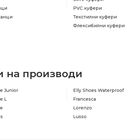
ици
PVC куфери
ранци
Текстилни куфери
Флексибилни куфери
 на производи
e Junior
Elly Shoes Waterproof
e L
Francesca
te
Lorenzo
es
Lusso