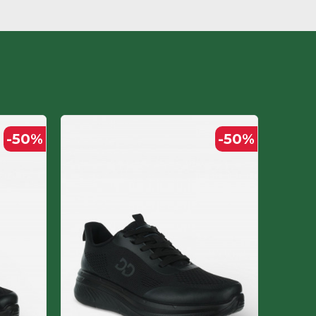
-50
%
-50
%