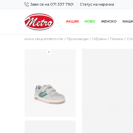
Јави се на 071 337 790!
Статус на нарачка
 дена!
Сигурно плаќање со платежна картичка!
АКЦИИ
НОВО
ЖЕНСКО
МАШ
www.obucametro.mk
Производи
Обувки
Патики
Сп