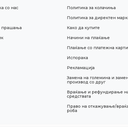
а со нас
Политика за колачиња
Политика за директен марк
и прашања
Како да купите
ик
Начини на плаќање
Плаќање со платежна карти
Испорака
Рекламација
Замена на големина и замен
производ со друг
Враќање и рефундирање н
средствата
Право на откажување/враќ
роба