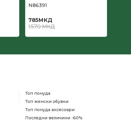
N86391
N862
785
МКД
735
М
1.570
МКД
1.470
Топ понуда
Топ женски обувки
Топ понуда аксесоари
Последни величини -60%