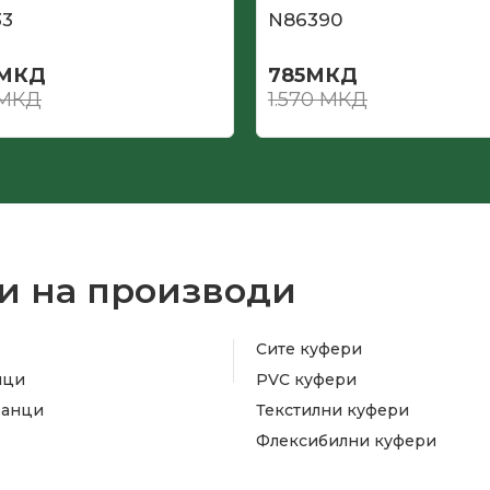
33
N86390
МКД
785
МКД
МКД
1.570
МКД
и на производи
Сите куфери
ици
PVC куфери
ранци
Текстилни куфери
Флексибилни куфери