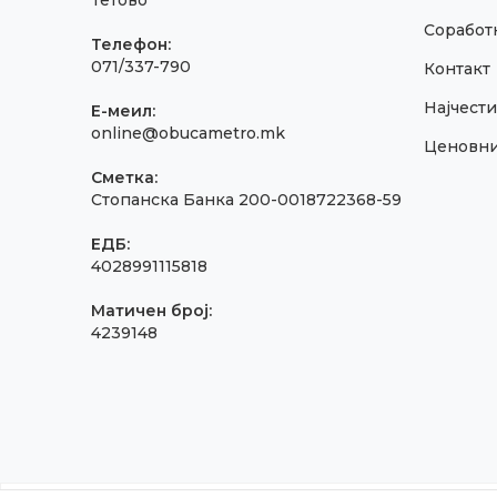
Тетово
Соработк
Телефон:
071/337-790
Контакт
Најчест
E-меил:
online@obucametro.mk
Ценовн
Сметка:
Стопанска Банка 200-0018722368-59
ЕДБ:
4028991115818
Матичен број:
4239148