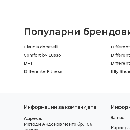
Популарни брендови
Claudia donatelli
Different
Comfort by Lusso
Different
DFT
Differen
Differente Fitness
Elly Sho
Информации за компанијата
Инфор
За нас
Адреса:
Методи Андонов Ченто бр. 106
Кариера