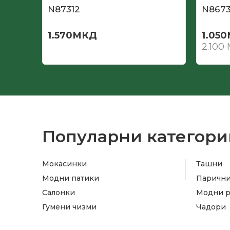
N87312
N867
1.570
МКД
1.050
2.100
Популарни категори
Мокасинки
Ташни
Модни патики
Паричн
Салонки
Модни 
Гумени чизми
Чадори