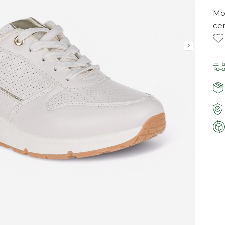
Mor
ce