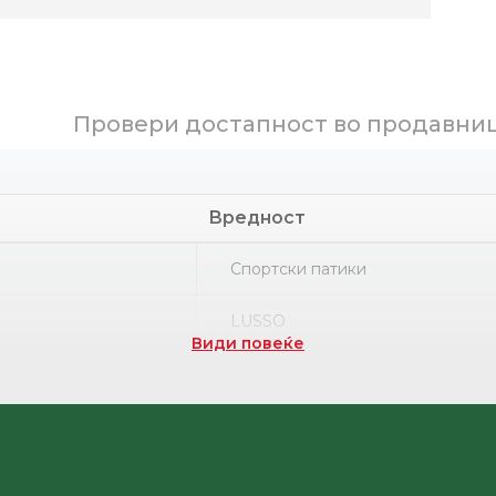
Провери достапност во продавни
Вредност
Спортски патики
LUSSO
Види повеќе
Part number
Поливинил хлорид
НРК