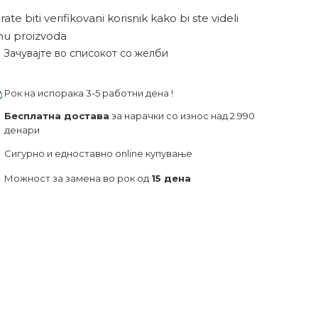
ate biti verifikovani korisnik kako bi ste videli
nu proizvoda
Зачувајте во списокот со желби
Рок на испорака 3-5 работни дена !
Бесплатна достава
за нарачки со износ над 2.990
денари
Сигурно и едноставно online купување
Можност за замена во рок од
15 дена