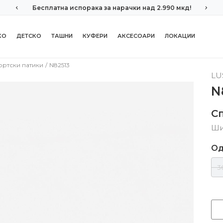
Бесплатна испорака за нарачки над 2.990 мкд!
КО
ДЕТСКО
ТАШНИ
КУФЕРИ
АКСЕСОАРИ
ЛОКАЦИИ
ортски патики
N82513
LU
N
С
Ши
Од
3