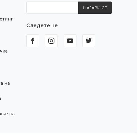
НАЈАВИ СЕ
етинг
Следете не
чка
а на
а
ање на