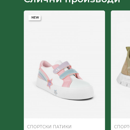
Лице
NEW
-60
%
Пол
Постава
СПОРТСКИ ПАТИКИ
СПОРТ