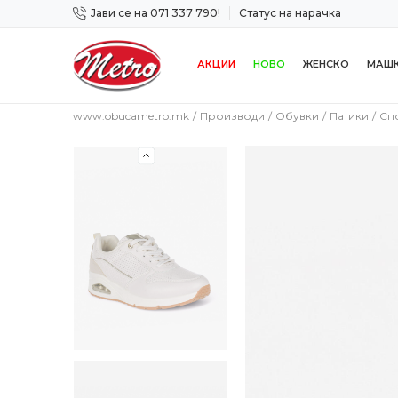
Јави се на 071 337 790!
Статус на нарачка
 дена!
Сигурно плаќање со платежна картичка!
АКЦИИ
НОВО
ЖЕНСКО
МАШ
www.obucametro.mk
Производи
Обувки
Патики
Сп