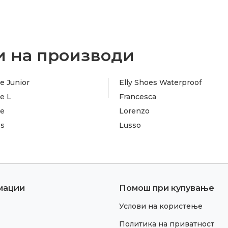
 на производи
e Junior
Elly Shoes Waterproof
e L
Francesca
te
Lorenzo
es
Lusso
мации
Помош при купување
Услови на користење
Политика на приватност