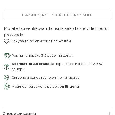
ПРОИЗВОДОТ ПОВЕЌЕ НЕ Е ДОСТАПЕН
Morate biti verifikovani korisnik kako bi ste videli cenu
proizvoda
Зачувајте во списокот со желби
Рок на испорака 3-5 работни дена !
Бесплатна достава
за нарачки со износ над 2.990
денари
Сигурно и едноставно online купување
Можност за замена во рок од
15 дена
Спецификација