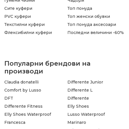
Гумени чизми
Чадори
Сите куфери
Топ понуда
PVC куфери
Топ женски обувки
Текстилни куфери
Топ понуда аксесоари
Флексибилни куфери
Последни величини -60%
Популарни брендови на
производи
Claudia donatelli
Differente Junior
Comfort by Lusso
Differente L
DFT
Differente
Differente Fitness
Elly Shoes
Elly Shoes Waterproof
Lusso Waterproof
Francesca
Marinaro