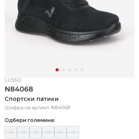
LUSSO
N84068
Спортски патики
Шифра на артикл:
N84068
Одбери големина:
36
37
38
39
40
41